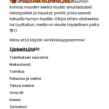
Paitakauppa.net on paikka, jossa huumori
kohtaa muodin! Meiltä löydät ainutlaatuiset
tekstipaidat ja hauskat printit, jotka saavat
takuulla hymyn huulille. Olitpa sitten vitsiniekka
tai tyylitaituri, meillä on sinulle täydellinen paita.
😎👕
Kiitos että käytät verkkokauppaamme!
Tärkeät linkit:
Ajankohtaista
Toimituksen seuranta
Maksutavat
Toimitus
Palautus ja vaihto
Tietoa meistä
Oma tili
Kassa
Ostoskori