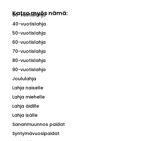
Katso myös nämä:
30-vuotislahja
40-vuotislahja
50-vuotislahja
60-vuotislahja
70-vuotislahja
80-vuotislahja
90-vuotislahja
Joululahja
Lahja naiselle
Lahja miehelle
Lahja äidille
Lahja isälle
Sananmuunnos paidat
Syntymävuosipaidat