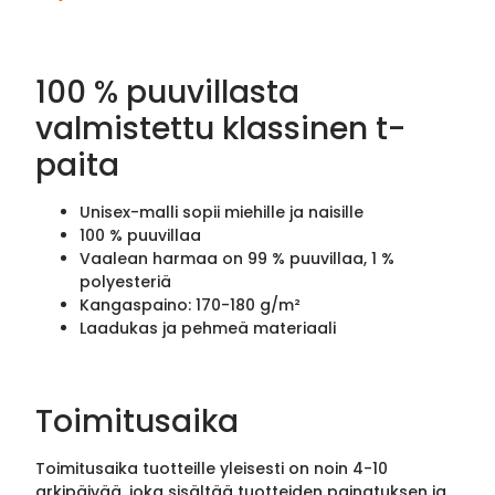
100 % puuvillasta
valmistettu klassinen t-
paita
Unisex-malli sopii miehille ja naisille
100 % puuvillaa
Vaalean harmaa on 99 % puuvillaa, 1 %
polyesteriä
Kangaspaino: 170-180 g/m²
Laadukas ja pehmeä materiaali
Toimitusaika
Toimitusaika tuotteille yleisesti on noin 4-10
arkipäivää, joka sisältää tuotteiden painatuksen ja