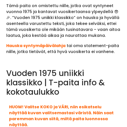
Tämä paita on omistettu niille, jotka ovat syntyneet
vuonna 1975 ja kantavat vuosikertaansa ylpeydellä 😎
🎉. ”Vuoden 1975 uniikki klassikko” on hauska ja hyvällä
asenteella varustettu teksti, joka tekee selväksi, ettei
tämä vuosikerta ole mikään tusinatavara – vaan aitoa
laatua, joka kestää aikaa ja naurattaa mukana.
Hauska syntymäpäivälahja
tai oma statement-paita
niille, jotka tietävät, että hyvä vuosikerta ei vanhene.
Vuoden 1975 uniikki
klassikko | T-paita info &
kokotaulukko
HUOM! Valitse KOKO ja VÄRI, niin esikatselu
näyttää kuvan valitsemastasi väristä. Näin saat
paremman kuvan siitä, miltä paita luonnossa
näyttää.