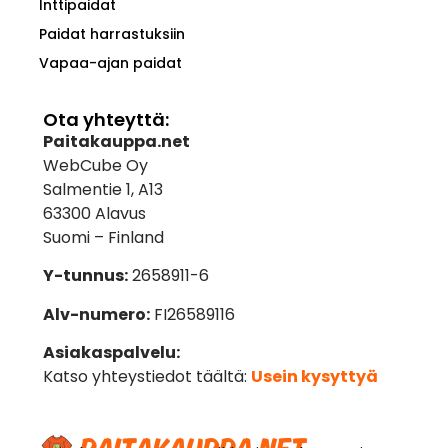
Inttipaidat
Paidat harrastuksiin
Vapaa-ajan paidat
Ota yhteyttä:
Paitakauppa.net
WebCube Oy
Salmentie 1, A13
63300 Alavus
Suomi – Finland
Y-tunnus:
2658911-6
Alv-numero:
FI26589116
Asiakaspalvelu:
Katso yhteystiedot täältä:
Usein kysyttyä