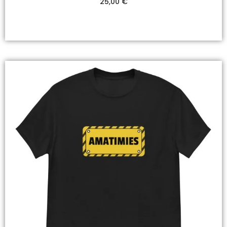
25,00
€
Valitse Vaihtoehdoista