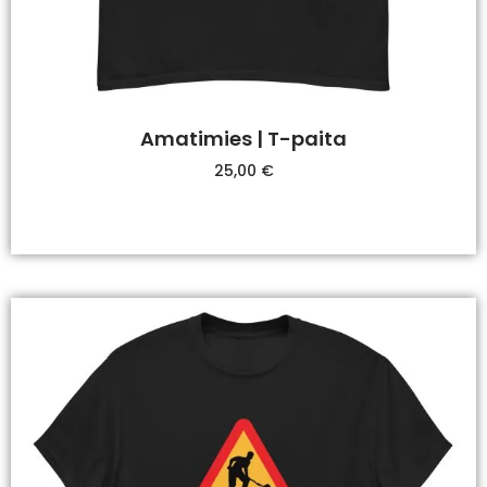
Amatimies | T-paita
25,00
€
Valitse Vaihtoehdoista