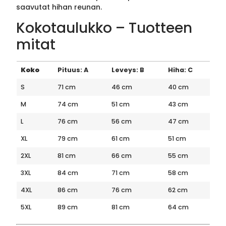
saavutat hihan reunan.
Kokotaulukko – Tuotteen
mitat
Koko
Pituus: A
Leveys: B
Hiha: C
S
71 cm
46 cm
40 cm
M
74 cm
51 cm
43 cm
L
76 cm
56 cm
47 cm
XL
79 cm
61 cm
51 cm
2XL
81 cm
66 cm
55 cm
3XL
84 cm
71 cm
58 cm
4XL
86 cm
76 cm
62 cm
5XL
89 cm
81 cm
64 cm