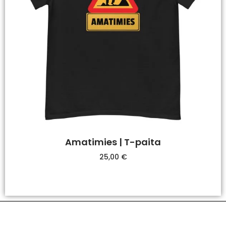
Amatimies | T-paita
25,00
€
Valitse Vaihtoehdoista