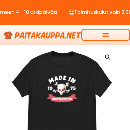
- 10 arkipäivää
Toimituskulut vain 2,90€