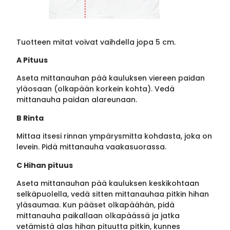
Tuotteen mitat voivat vaihdella jopa 5 cm.
A Pituus
Aseta mittanauhan pää kauluksen viereen paidan
yläosaan (olkapään korkein kohta). Vedä
mittanauha paidan alareunaan.
B Rinta
Mittaa itsesi rinnan ympärysmitta kohdasta, joka on
levein. Pidä mittanauha vaakasuorassa.
C Hihan pituus
Aseta mittanauhan pää kauluksen keskikohtaan
selkäpuolella, vedä sitten mittanauhaa pitkin hihan
yläsaumaa. Kun pääset olkapäähän, pidä
mittanauha paikallaan olkapäässä ja jatka
vetämistä alas hihan pituutta pitkin, kunnes