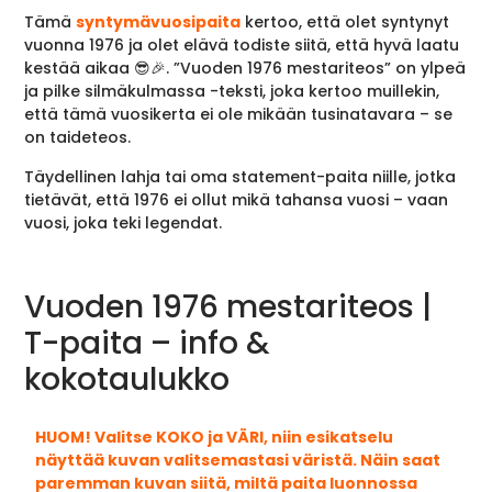
Tämä
syntymävuosipaita
kertoo, että olet syntynyt
vuonna 1976 ja olet elävä todiste siitä, että hyvä laatu
kestää aikaa 😎🎉. ”Vuoden 1976 mestariteos” on ylpeä
ja pilke silmäkulmassa -teksti, joka kertoo muillekin,
että tämä vuosikerta ei ole mikään tusinatavara – se
on taideteos.
Täydellinen lahja tai oma statement-paita niille, jotka
tietävät, että 1976 ei ollut mikä tahansa vuosi – vaan
vuosi, joka teki legendat.
Vuoden 1976 mestariteos |
T-paita – info &
kokotaulukko
HUOM! Valitse KOKO ja VÄRI, niin esikatselu
näyttää kuvan valitsemastasi väristä. Näin saat
paremman kuvan siitä, miltä paita luonnossa