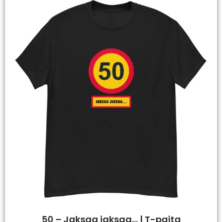
50 – Jaksaa jaksaa… | T-paita