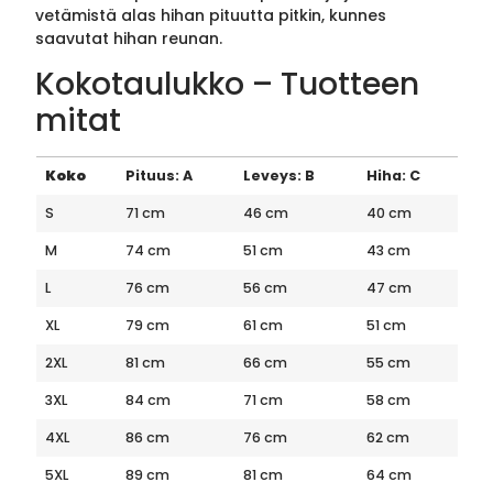
vetämistä alas hihan pituutta pitkin, kunnes
saavutat hihan reunan.
Kokotaulukko – Tuotteen
mitat
Koko
Pituus: A
Leveys: B
Hiha: C
S
71 cm
46 cm
40 cm
M
74 cm
51 cm
43 cm
L
76 cm
56 cm
47 cm
XL
79 cm
61 cm
51 cm
2XL
81 cm
66 cm
55 cm
3XL
84 cm
71 cm
58 cm
4XL
86 cm
76 cm
62 cm
5XL
89 cm
81 cm
64 cm