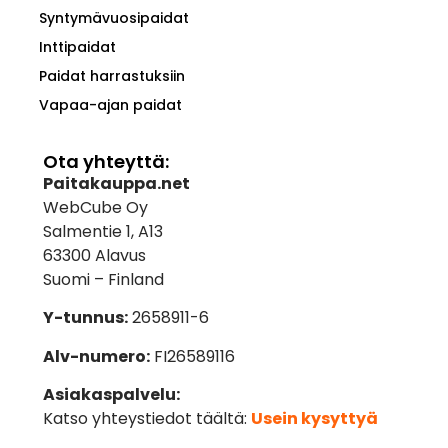
Syntymävuosipaidat
Inttipaidat
Paidat harrastuksiin
Vapaa-ajan paidat
Ota yhteyttä:
Paitakauppa.net
WebCube Oy
Salmentie 1, A13
63300 Alavus
Suomi – Finland
Y-tunnus:
2658911-6
Alv-numero:
FI26589116
Asiakaspalvelu:
Katso yhteystiedot täältä:
Usein kysyttyä