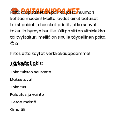
Paitakauppa.net on paikka, jossa huumori
kohtaa muodin! Meiltä löydät ainutlaatuiset
tekstipaidat ja hauskat printit, jotka saavat
takuulla hymyn huulille. Olitpa sitten vitsiniekka
tai tyylitaituri, meillä on sinulle täydellinen paita.
😎👕
Kiitos että käytät verkkokauppaamme!
Tärkeät linkit:
Ajankohtaista
Toimituksen seuranta
Maksutavat
Toimitus
Palautus ja vaihto
Tietoa meistä
Oma tili