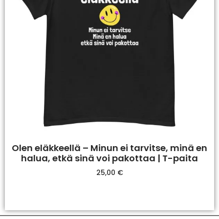
Olen eläkkeellä – Minun ei tarvitse, minä en
halua, etkä sinä voi pakottaa | T-paita
25,00
€
Valitse Vaihtoehdoista