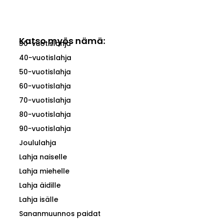
Katso myös nämä:
30-vuotislahja
40-vuotislahja
50-vuotislahja
60-vuotislahja
70-vuotislahja
80-vuotislahja
90-vuotislahja
Joululahja
Lahja naiselle
Lahja miehelle
Lahja äidille
Lahja isälle
Sananmuunnos paidat