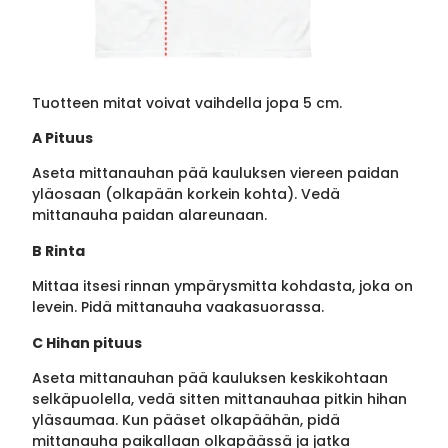
Tuotteen mitat voivat vaihdella jopa 5 cm.
A Pituus
Aseta mittanauhan pää kauluksen viereen paidan
yläosaan (olkapään korkein kohta). Vedä
mittanauha paidan alareunaan.
B Rinta
Mittaa itsesi rinnan ympärysmitta kohdasta, joka on
levein. Pidä mittanauha vaakasuorassa.
C Hihan pituus
Aseta mittanauhan pää kauluksen keskikohtaan
selkäpuolella, vedä sitten mittanauhaa pitkin hihan
yläsaumaa. Kun pääset olkapäähän, pidä
mittanauha paikallaan olkapäässä ja jatka