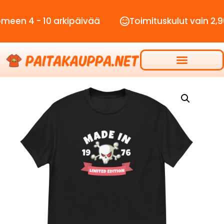
4 - 10 arkipäivää
Toimituskulut vain 2,90€