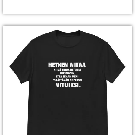
Valitse Vaihtoehdoista