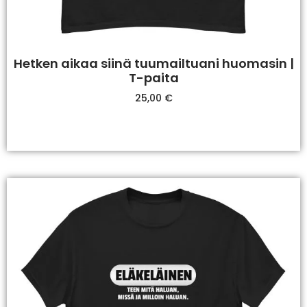
Hetken aikaa siinä tuumailtuani huomasin |
T-paita
25,00
€
Valitse Vaihtoehdoista