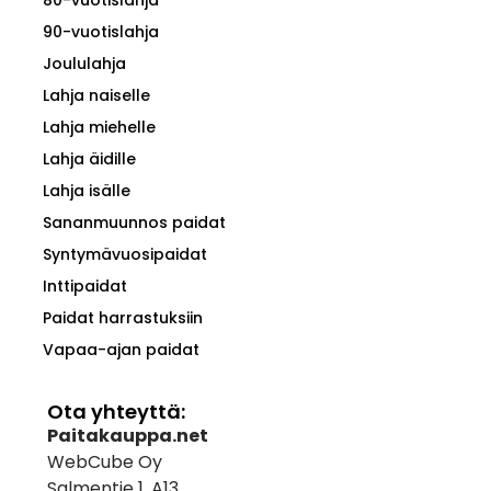
90-vuotislahja
Joululahja
Lahja naiselle
Lahja miehelle
Lahja äidille
Lahja isälle
Sananmuunnos paidat
Syntymävuosipaidat
Inttipaidat
Paidat harrastuksiin
Vapaa-ajan paidat
Ota yhteyttä:
Paitakauppa.net
WebCube Oy
Salmentie 1, A13