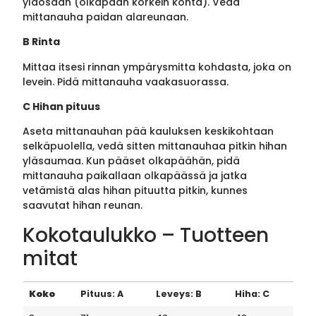
yläosaan (olkapään korkein kohta). Vedä
mittanauha paidan alareunaan.
B Rinta
Mittaa itsesi rinnan ympärysmitta kohdasta, joka on
levein. Pidä mittanauha vaakasuorassa.
C Hihan pituus
Aseta mittanauhan pää kauluksen keskikohtaan
selkäpuolella, vedä sitten mittanauhaa pitkin hihan
yläsaumaa. Kun pääset olkapäähän, pidä
mittanauha paikallaan olkapäässä ja jatka
vetämistä alas hihan pituutta pitkin, kunnes
saavutat hihan reunan.
Kokotaulukko – Tuotteen
mitat
Koko
Pituus: A
Leveys: B
Hiha: C