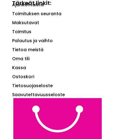
Tärkeät linkit:
Ajankohtaista
Toimituksen seuranta
Maksutavat
Toimitus
Palautus ja vaihto
Tietoa meistä
Oma tili
Kassa
Ostoskori
Tietosuojaseloste
Saavutettavuusseloste