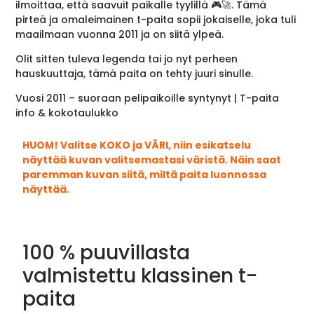
ilmoittaa, että saavuit paikalle tyylillä 🎮🚀. Tämä
pirteä ja omaleimainen t-paita sopii jokaiselle, joka tuli
maailmaan vuonna 2011 ja on siitä ylpeä.
Olit sitten tuleva legenda tai jo nyt perheen
hauskuuttaja, tämä paita on tehty juuri sinulle.
Vuosi 2011 – suoraan pelipaikoille syntynyt | T-paita
info & kokotaulukko
HUOM! Valitse KOKO ja VÄRI, niin esikatselu
näyttää kuvan valitsemastasi väristä. Näin saat
paremman kuvan siitä, miltä paita luonnossa
näyttää.
100 % puuvillasta
valmistettu klassinen t-
paita