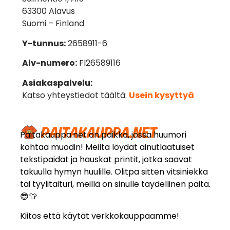
63300 Alavus
Suomi – Finland
Y-tunnus:
2658911-6
Alv-numero:
FI26589116
Asiakaspalvelu:
Katso yhteystiedot täältä:
Usein kysyttyä
Paitakauppa.net on paikka, jossa huumori
kohtaa muodin! Meiltä löydät ainutlaatuiset
tekstipaidat ja hauskat printit, jotka saavat
takuulla hymyn huulille. Olitpa sitten vitsiniekka
tai tyylitaituri, meillä on sinulle täydellinen paita.
😎👕
Kiitos että käytät verkkokauppaamme!