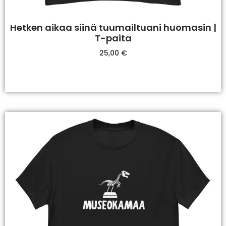
Hetken aikaa siinä tuumailtuani huomasin |
T-paita
25,00
€
Valitse Vaihtoehdoista