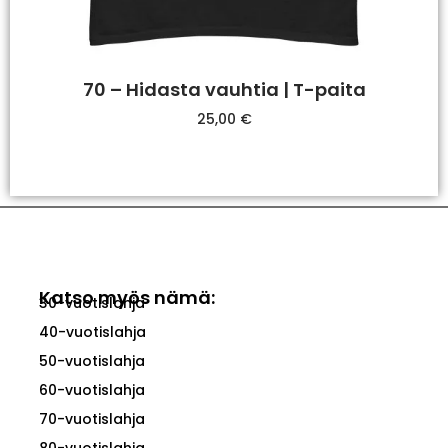
70 – Hidasta vauhtia | T-paita
25,00
€
Valitse Vaihtoehdoista
Katso myös nämä:
30-vuotislahja
40-vuotislahja
50-vuotislahja
60-vuotislahja
70-vuotislahja
80-vuotislahja