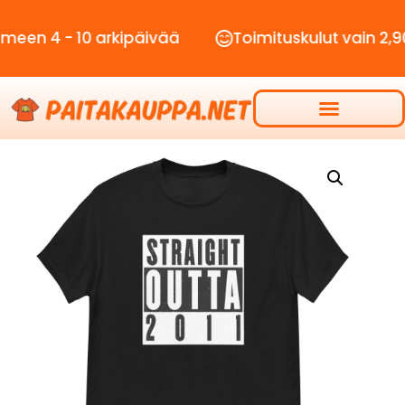
 - 10 arkipäivää
Toimituskulut vain 2,90€