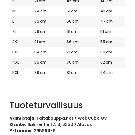
S
71 cm
46 cm
40 cm
M
74 cm
51 cm
43 cm
L
76 cm
56 cm
47 cm
XL
79 cm
61 cm
51 cm
2XL
81 cm
66 cm
55 cm
3XL
84 cm
71 cm
58 cm
4XL
86 cm
76 cm
62 cm
5XL
89 cm
81 cm
64 cm
Tuoteturvallisuus
Valmistaja:
Paitakauppa.net / WebCube Oy
Osoite:
Salmentie 1 A13, 63300 Alavus
Y-tunnus:
2658911-6