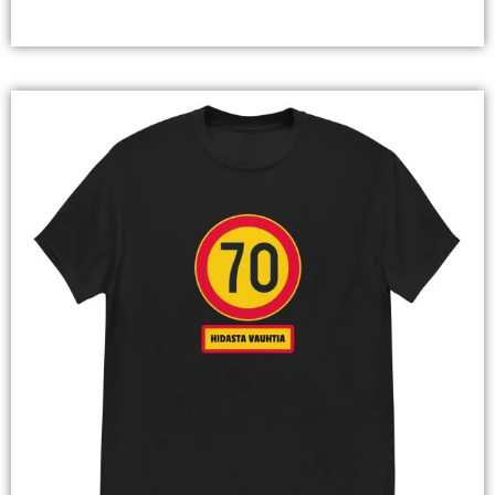
Valitse Vaihtoehdoista