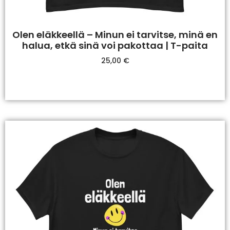
Olen eläkkeellä – Minun ei tarvitse, minä en
halua, etkä sinä voi pakottaa | T-paita
25,00
€
Valitse Vaihtoehdoista