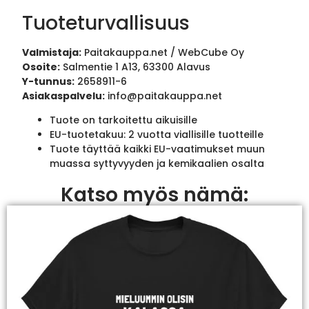
Tuoteturvallisuus
Valmistaja:
Paitakauppa.net / WebCube Oy
Osoite:
Salmentie 1 A13, 63300 Alavus
Y-tunnus:
2658911-6
Asiakaspalvelu:
info@paitakauppa.net
Tuote on tarkoitettu aikuisille
EU-tuotetakuu: 2 vuotta viallisille tuotteille
Tuote täyttää kaikki EU-vaatimukset muun
muassa syttyvyyden ja kemikaalien osalta
Katso myös nämä: