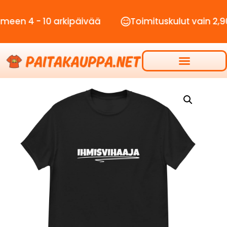
 - 10 arkipäivää
Toimituskulut vain 2,90€