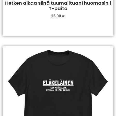
Hetken aikaa siinä tuumailtuani huomasin |
T-paita
25,00
€
Valitse Vaihtoehdoista