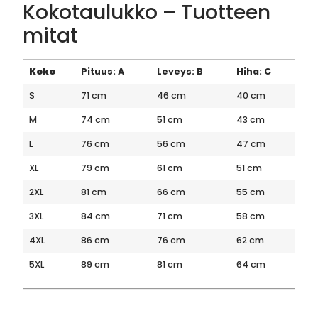
Kokotaulukko – Tuotteen
mitat
Koko
Pituus: A
Leveys: B
Hiha: C
S
71 cm
46 cm
40 cm
M
74 cm
51 cm
43 cm
L
76 cm
56 cm
47 cm
XL
79 cm
61 cm
51 cm
2XL
81 cm
66 cm
55 cm
3XL
84 cm
71 cm
58 cm
4XL
86 cm
76 cm
62 cm
5XL
89 cm
81 cm
64 cm