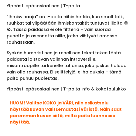
Ylpeästi epäsosiaalinen | T-paita
”Ihmisvihaaja” on t-paita niihin hetkiin, kun small talk,
ruuhkat tai ylipäätään ihmiskontaktit tuntuvat liialta 😑
🚫. Tässä paidassa ei ole filtteriä – vain suoraa
puhetta ja asennetta niille, jotka viihtyvät omassa
rauhassaan.
Synkän humoristinen ja rehellinen teksti tekee tästä
paidasta loistavan valinnan introvertille,
misantroopille tai kenelle tahansa, joka joskus haluaa
vain olla rauhassa. Ei selittelyjä, ei halauksia – tämä
paita puhuu puolestasi.
Ylpeästi epäsosiaalinen | T-paita info & kokotaulukko
HUOM! Valitse KOKO ja VÄRI, niin esikatselu
näyttää kuvan valitsemastasi väristä. Näin saat
paremman kuvan siitä, miltä paita luonnossa
näyttää.