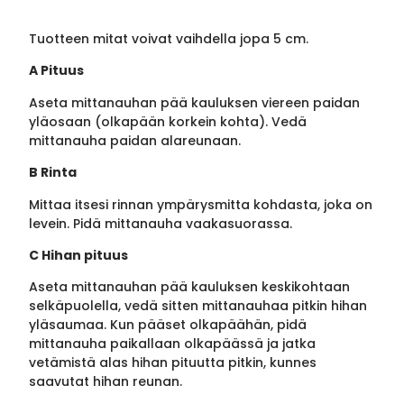
Tuotteen mitat voivat vaihdella jopa 5 cm.
A Pituus
Aseta mittanauhan pää kauluksen viereen paidan
yläosaan (olkapään korkein kohta). Vedä
mittanauha paidan alareunaan.
B Rinta
Mittaa itsesi rinnan ympärysmitta kohdasta, joka on
levein. Pidä mittanauha vaakasuorassa.
C Hihan pituus
Aseta mittanauhan pää kauluksen keskikohtaan
selkäpuolella, vedä sitten mittanauhaa pitkin hihan
yläsaumaa. Kun pääset olkapäähän, pidä
mittanauha paikallaan olkapäässä ja jatka
vetämistä alas hihan pituutta pitkin, kunnes
saavutat hihan reunan.