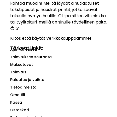
kohtaa muodin! Meiltä löydät ainutlaatuiset
tekstipaidat ja hauskat printit, jotka saavat
takuulla hymyn huulille. Olitpa sitten vitsiniekka
tai tyylitaituri, meillä on sinulle täydellinen paita.
😎👕
Kiitos että käytät verkkokauppaamme!
Tärkeät linkit:
Ajankohtaista
Toimituksen seuranta
Maksutavat
Toimitus
Palautus ja vaihto
Tietoa meistä
Oma tili
Kassa
Ostoskori