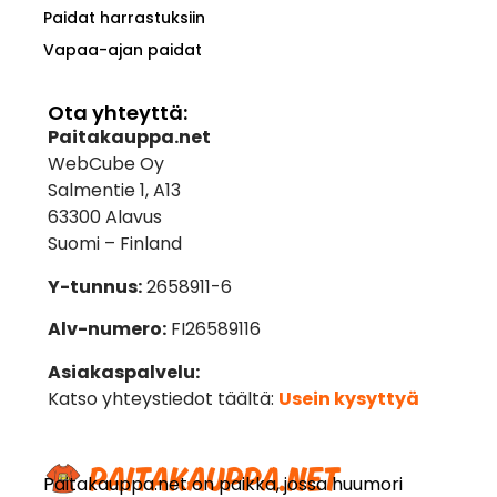
Paidat harrastuksiin
Vapaa-ajan paidat
Ota yhteyttä:
Paitakauppa.net
WebCube Oy
Salmentie 1, A13
63300 Alavus
Suomi – Finland
Y-tunnus:
2658911-6
Alv-numero:
FI26589116
Asiakaspalvelu:
Katso yhteystiedot täältä:
Usein kysyttyä
Paitakauppa.net on paikka, jossa huumori