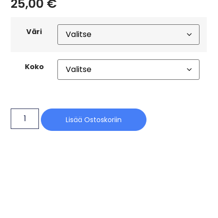
25,00
€
Väri
Koko
Lisää Ostoskoriin