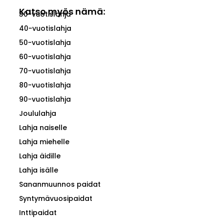
Katso myös nämä:
30-vuotislahja
40-vuotislahja
50-vuotislahja
60-vuotislahja
70-vuotislahja
80-vuotislahja
90-vuotislahja
Joululahja
Lahja naiselle
Lahja miehelle
Lahja äidille
Lahja isälle
Sananmuunnos paidat
Syntymävuosipaidat
Inttipaidat