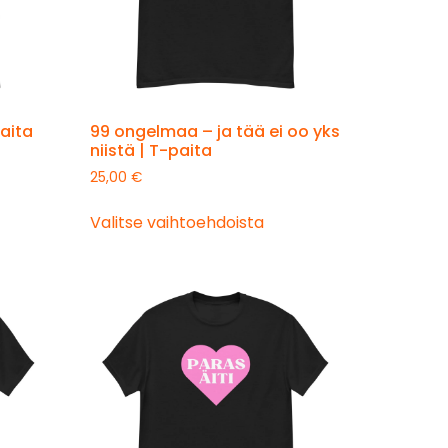
aita
99 ongelmaa – ja tää ei oo yks
niistä | T-paita
25,00
€
Valitse vaihtoehdoista