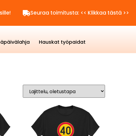
Seuraa toimitusta: << Klikkaa tästä >>
K
äpäivälahja
Hauskat työpaidat