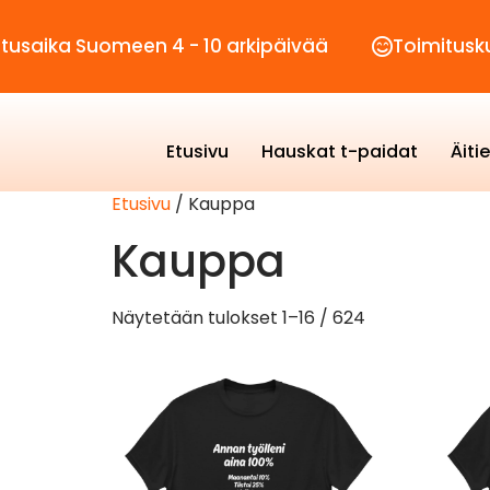
a Suomeen 4 - 10 arkipäivää
Toimituskulut va
Etusivu
Hauskat t-paidat
Äiti
Etusivu
/ Kauppa
Kauppa
Näytetään tulokset 1–16 / 624