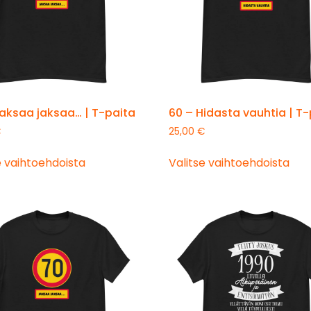
aksaa jaksaa… | T-paita
60 – Hidasta vauhtia | T
€
25,00
€
e vaihtoehdoista
Valitse vaihtoehdoista