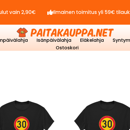
in 2,90€
Ilmainen toimitus yli 59€ tilauksille!
enpäivälahja
Isänpäivälahja
Eläkelahja
Syntym
Ostoskori