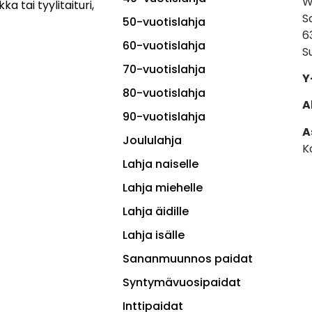
W
ka tai tyylitaituri,
S
50-vuotislahja
6
60-vuotislahja
S
70-vuotislahja
Y
80-vuotislahja
A
90-vuotislahja
A
Joululahja
K
Lahja naiselle
Lahja miehelle
Lahja äidille
Lahja isälle
Sananmuunnos paidat
Syntymävuosipaidat
Inttipaidat