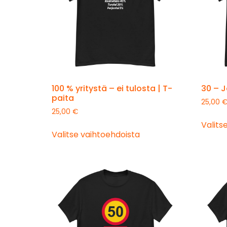
100 % yritystä – ei tulosta | T-
30 – J
paita
25,00
25,00
€
Valits
Valitse vaihtoehdoista