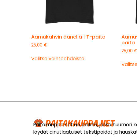
Aamukahvin äänellä | T-paita
Aamuv
paita
25,00
€
25,00
Valitse vaihtoehdoista
Valits
Paitakauppa.net on paikka, jossa huumori 
löydät ainutlaatuiset tekstipaidat ja hauskat