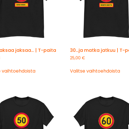
aksaa jaksaa… | T-paita
30…ja matka jatkuu | T-p
€
25,00
€
e vaihtoehdoista
Valitse vaihtoehdoista