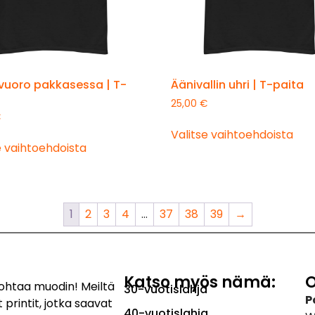
uoro pakkasessa | T-
Äänivallin uhri | T-paita
25,00
€
€
Valitse vaihtoehdoista
e vaihtoehdoista
1
2
3
4
…
37
38
39
→
Katso myös nämä:
O
kohtaa muodin! Meiltä
30-vuotislahja
P
 printit, jotka saavat
40-vuotislahja