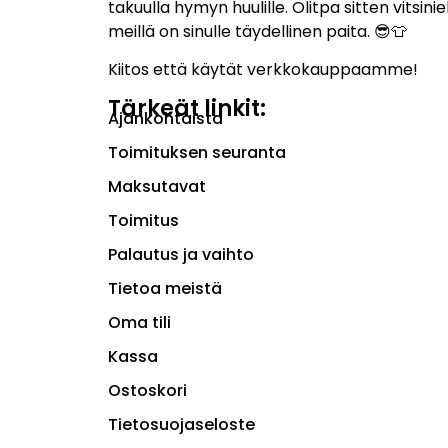
takuulla hymyn huulille. Olitpa sitten vitsiniek
meillä on sinulle täydellinen paita. 😎👕
Kiitos että käytät verkkokauppaamme!
Tärkeät linkit:
Ajankohtaista
Toimituksen seuranta
Maksutavat
Toimitus
Palautus ja vaihto
Tietoa meistä
Oma tili
Kassa
Ostoskori
Tietosuojaseloste