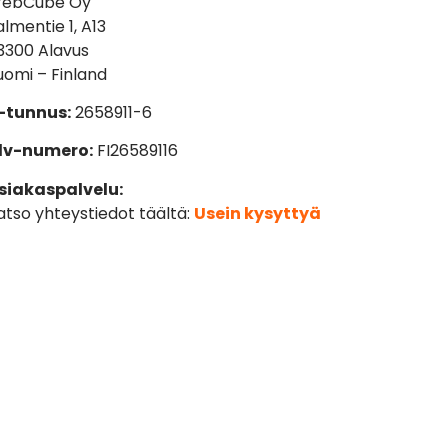
ebCube Oy
almentie 1, A13
3300 Alavus
uomi – Finland
-tunnus:
2658911-6
lv-numero:
FI26589116
siakaspalvelu:
atso yhteystiedot täältä:
Usein kysyttyä