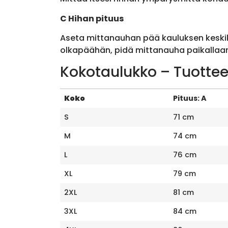
C Hihan pituus
Aseta mittanauhan pää kauluksen keskik
olkapäähän, pidä mittanauha paikallaan 
Kokotaulukko – Tuottee
Koko
Pituus: A
S
71 cm
M
74 cm
L
76 cm
XL
79 cm
2XL
81 cm
3XL
84 cm