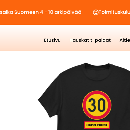
omeen 4 - 10 arkipäivää
Toimituskulut vain 2,
Etusivu
Hauskat t-paidat
Äiti