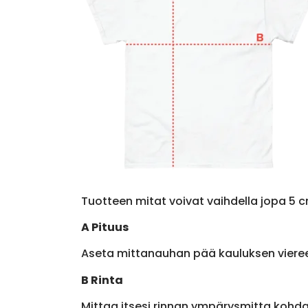
Tuotteen mitat voivat vaihdella jopa 5 c
A Pituus
Aseta mittanauhan pää kauluksen viere
B Rinta
Mittaa itsesi rinnan ympärysmitta kohda