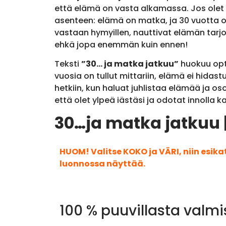
että elämä on vasta alkamassa. Jos olet y
asenteen: elämä on matka, ja 30 vuotta 
vastaan hymyillen, nauttivat elämän tarj
ehkä jopa enemmän kuin ennen!
Teksti
”30… ja matka jatkuu”
huokuu opti
vuosia on tullut mittariin, elämä ei hidast
hetkiin, kun haluat juhlistaa elämää ja o
että olet ylpeä iästäsi ja odotat innolla k
30…ja matka jatkuu 
HUOM! Valitse KOKO ja VÄRI, niin esik
luonnossa näyttää.
100 % puuvillasta valmi