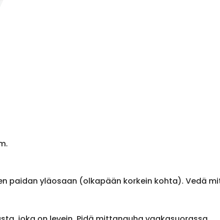
m.
en paidan yläosaan (olkapään korkein kohta). Vedä m
sta, joka on levein. Pidä mittanauha vaakasuorassa.