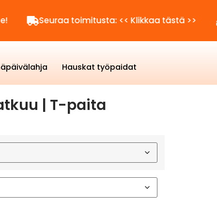
Seuraa toimitusta: << Klikkaa tästä >>
Kysytt
äpäivälahja
Hauskat työpaidat
tkuu | T-paita