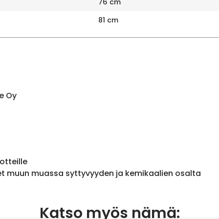
76 cm
81 cm
e Oy
otteille
et muun muassa syttyvyyden ja kemikaalien osalta
Katso myös nämä: