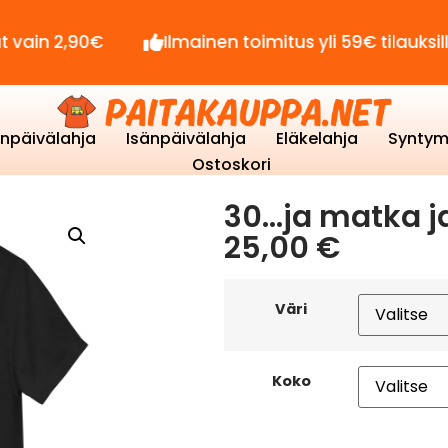
90€
Ilmainen toimitus yli 59€ tilauksille!
enpäivälahja
Isänpäivälahja
Eläkelahja
Syntym
Ostoskori
30…ja matka ja
25,00
€
Väri
Koko