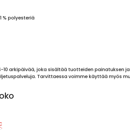
1 % polyesteriä
 4-10 arkipäivää, joka sisältää tuotteiden painatuksen j
ljetuspalveluja. Tarvittaessa voimme käyttää myös muit
koko