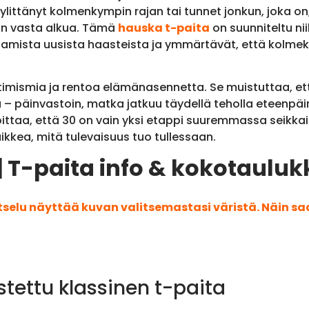
littänyt kolmenkympin rajan tai tunnet jonkun, joka on,
on vasta alkua. Tämä
hauska t-paita
on suunniteltu nii
oamista uusista haasteista ja ymmärtävät, että kolmek
mismia ja rentoa elämänasennetta. Se muistuttaa, ett
u – päinvastoin, matka jatkuu täydellä teholla eteenpäin
soittaa, että 30 on vain yksi etappi suuremmassa seikkai
aikkea, mitä tulevaisuus tuo tullessaan.
| T-paita info & kokotauluk
atselu näyttää kuvan valitsemastasi väristä. Näin s
stettu klassinen t-paita