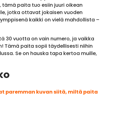
 tämä paita tuo esiin juuri oikean
lle, jotka ottavat jokaisen vuoden
ymppisenä kaikki on vielä mahdollista –
ä 30 vuotta on vain numero, ja vaikka
! Tämä paita sopii täydellisesti niihin
lussa. Se on hauska tapa kertoa muille,
ko
aat paremman kuvan siitä, miltä paita