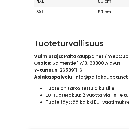
4XL
86 cm
5XL
89 cm
Tuoteturvallisuus
Valmistaja:
Paitakauppa.net / WebCub
Osoite:
Salmentie 1 A13, 63300 Alavus
Y-tunnus:
2658911-6
Asiakaspalvelu:
info@paitakauppa.net
Tuote on tarkoitettu aikuisille
EU-tuotetakuu: 2 vuotta viallisille tu
Tuote täyttää kaikki EU-vaatimuks