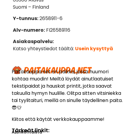
Suomi – Finland
Y-tunnus:
2658911-6
Alv-numero:
FI26589116
Asiakaspalvelu:
Katso yhteystiedot täältä:
Usein kysyttyä
Paitakauppa.net on paikka, jossa huumori
kohtaa muodin! Meiltä löydät ainutlaatuiset
tekstipaidat ja hauskat printit, jotka saavat
takuulla hymyn huulille. Olitpa sitten vitsiniekka
tai tyylitaituri, meillä on sinulle täydellinen paita.
😎👕
Kiitos että käytät verkkokauppaamme!
Tärkeät linkit:
Ajankohtaista