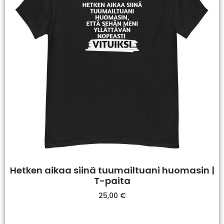
Hetken aikaa siinä tuumailtuani huomasin |
T-paita
25,00
€
Valitse Vaihtoehdoista