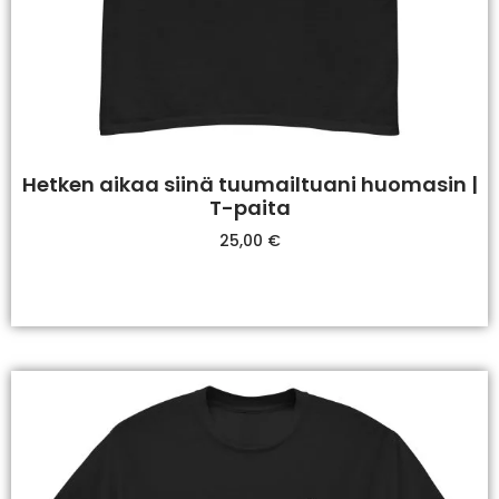
Hetken aikaa siinä tuumailtuani huomasin |
T-paita
25,00
€
Valitse Vaihtoehdoista