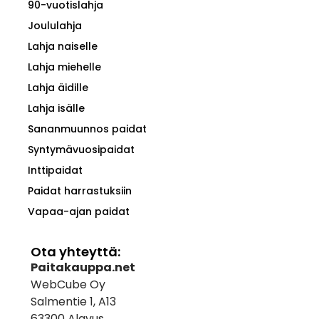
90-vuotislahja
Joululahja
Lahja naiselle
Lahja miehelle
Lahja äidille
Lahja isälle
Sananmuunnos paidat
Syntymävuosipaidat
Inttipaidat
Paidat harrastuksiin
Vapaa-ajan paidat
Ota yhteyttä:
Paitakauppa.net
WebCube Oy
Salmentie 1, A13
63300 Alavus