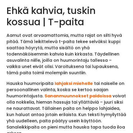
Ehkä kahvia, tuskin
kossua | T-paita
Aamut ovat arvaamattomia, mutta rajat on silti hyvä
pitää. Tämä leikittelevä t-paita tekee selväksi: kuppi
saattaa höyrytä, mutta sisältö on yhä
todennäköisemmin kahvia kuin kirkasta. Täydellinen
asuvalinta niille, joilla on huumorintaju tallessa –
vaikka unet eivät olisi. Varoituksena tai lupauksena,
tämä paita toimii molempiin suuntiin.
Hauska huumoripaita
lahjaksi miehelle
tai naiselle on
persoonallinen valinta, koska se kertoo saajan
huumorintajusta.
Sananmuunnokset paidoissa
voivat
olla nokkelia, hieman hassuja tai yllättäviä – juuri siksi
ne naurattavat. Tällainen paita on helppo lahjaidea,
kun haluat antaa jotain erilaista. Kun teksti hymyilyttää
yhä uudelleen, paita päätyy usein käyttöön.
Sanaleikkipaita on pieni mutta hauska tapa tuoda iloa