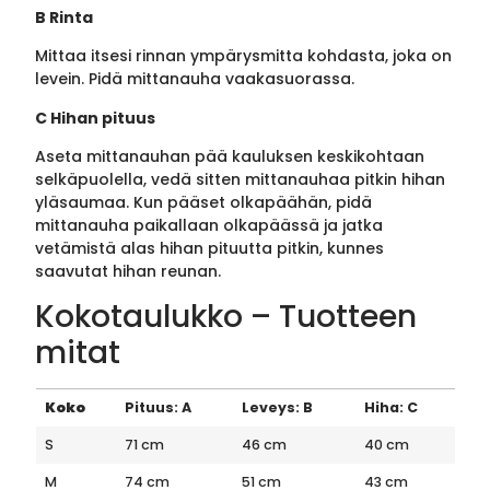
B Rinta
Mittaa itsesi rinnan ympärysmitta kohdasta, joka on
levein. Pidä mittanauha vaakasuorassa.
C Hihan pituus
Aseta mittanauhan pää kauluksen keskikohtaan
selkäpuolella, vedä sitten mittanauhaa pitkin hihan
yläsaumaa. Kun pääset olkapäähän, pidä
mittanauha paikallaan olkapäässä ja jatka
vetämistä alas hihan pituutta pitkin, kunnes
saavutat hihan reunan.
Kokotaulukko – Tuotteen
mitat
Koko
Pituus: A
Leveys: B
Hiha: C
S
71 cm
46 cm
40 cm
M
74 cm
51 cm
43 cm