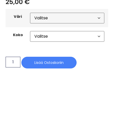
25,00
€
Väri
Koko
Lisää Ostoskoriin