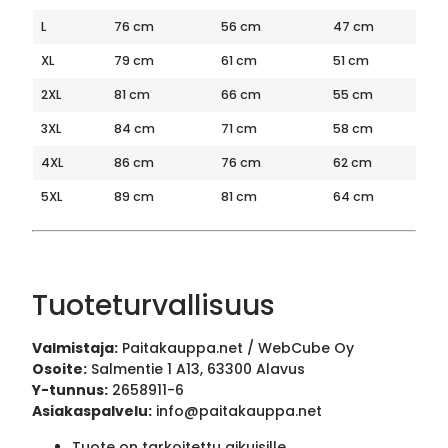
L
76 cm
56 cm
47 cm
XL
79 cm
61 cm
51 cm
2XL
81 cm
66 cm
55 cm
3XL
84 cm
71 cm
58 cm
4XL
86 cm
76 cm
62 cm
5XL
89 cm
81 cm
64 cm
Tuoteturvallisuus
Valmistaja:
Paitakauppa.net / WebCube Oy
Osoite:
Salmentie 1 A13, 63300 Alavus
Y-tunnus:
2658911-6
Asiakaspalvelu:
info@paitakauppa.net
Tuote on tarkoitettu aikuisille