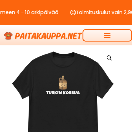
- 10 arkipäivää
Toimituskulut vain 2,90€