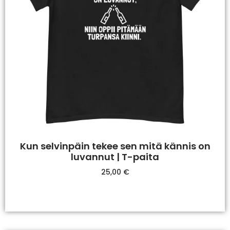
Kun selvinpäin tekee sen mitä kännis on
luvannut | T-paita
25,00
€
Valitse Vaihtoehdoista