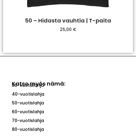
50 – Hidasta vauhtia | T-paita
25,00
€
Valitse Vaihtoehdoista
Katso myös nämä:
30-vuotislahja
40-vuotislahja
50-vuotislahja
60-vuotislahja
70-vuotislahja
80-vuotislahja