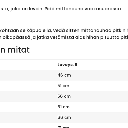
sta, joka on levein. Pidä mittanauha vaakasuorassa.
ohtaan selkäpuolella, vedä sitten mittanauhaa pitkin
olkapäässä ja jatka vetämistä alas hihan pituutta pit
n mitat
Leveys: B
46 cm
51 cm
56 cm
61 cm
66 cm
71 cm