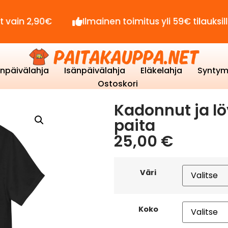
90€
Ilmainen toimitus yli 59€ tilauksille!
enpäivälahja
Isänpäivälahja
Eläkelahja
Syntym
Ostoskori
Kadonnut ja lö
paita
25,00
€
Väri
Koko