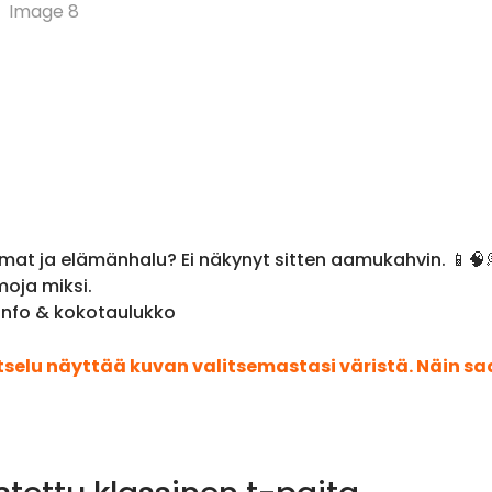
mat ja elämänhalu? Ei näkynyt sitten aamukahvin. 📱🧠💭 
moja miksi.
 info & kokotaulukko
atselu näyttää kuvan valitsemastasi väristä. Näin s