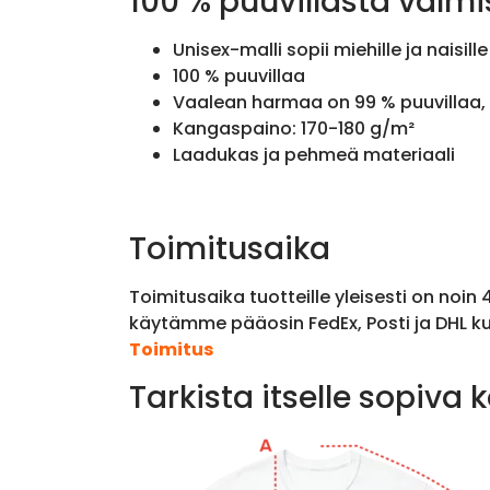
100 % puuvillasta valmi
Unisex-malli sopii miehille ja naisille
100 % puuvillaa
Vaalean harmaa on 99 % puuvillaa, 
Kangaspaino: 170-180 g/m²
Laadukas ja pehmeä materiaali
Toimitusaika
Toimitusaika tuotteille yleisesti on noin
käytämme pääosin FedEx, Posti ja DHL ku
Toimitus
Tarkista itselle sopiva 