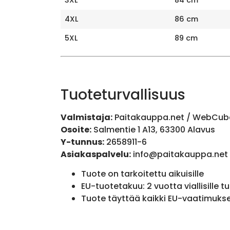
4XL
86 cm
5XL
89 cm
Tuoteturvallisuus
Valmistaja:
Paitakauppa.net / WebCub
Osoite:
Salmentie 1 A13, 63300 Alavus
Y-tunnus:
2658911-6
Asiakaspalvelu:
info@paitakauppa.net
Tuote on tarkoitettu aikuisille
EU-tuotetakuu: 2 vuotta viallisille tu
Tuote täyttää kaikki EU-vaatimuks