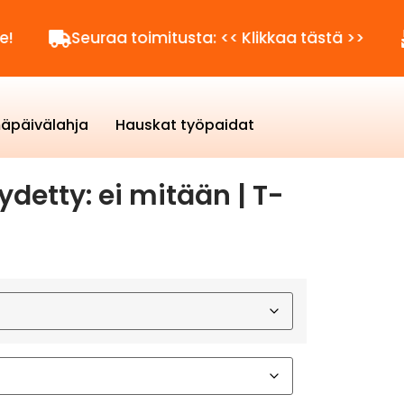
Seuraa toimitusta: << Klikkaa tästä >>
Kysytt
äpäivälahja
Hauskat työpaidat
ydetty: ei mitään | T-