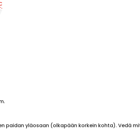
m.
en paidan yläosaan (olkapään korkein kohta). Vedä m