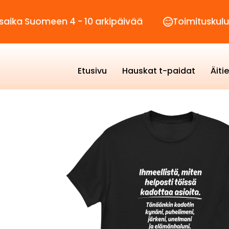
omeen 4 - 10 arkipäivää
Toimituskulut vain 2,
Etusivu
Hauskat t-paidat
Äiti