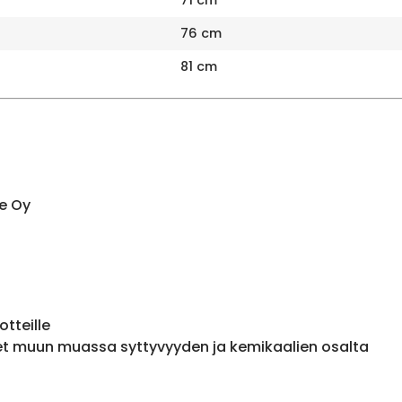
76 cm
81 cm
e Oy
otteille
et muun muassa syttyvyyden ja kemikaalien osalta