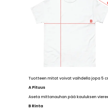
Tuotteen mitat voivat vaihdella jopa 5 c
A Pituus
Aseta mittanauhan pää kauluksen viere
B Rinta