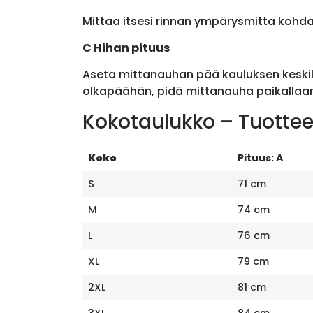
Mittaa itsesi rinnan ympärysmitta kohda
C Hihan pituus
Aseta mittanauhan pää kauluksen keskik
olkapäähän, pidä mittanauha paikallaan 
Kokotaulukko – Tuottee
Koko
Pituus: A
S
71 cm
M
74 cm
L
76 cm
XL
79 cm
2XL
81 cm
3XL
84 cm