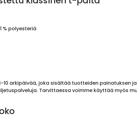
stettu klassinen t-paita
1 % polyesteriä
 4-10 arkipäivää, joka sisältää tuotteiden painatuksen j
ljetuspalveluja. Tarvittaessa voimme käyttää myös muit
koko