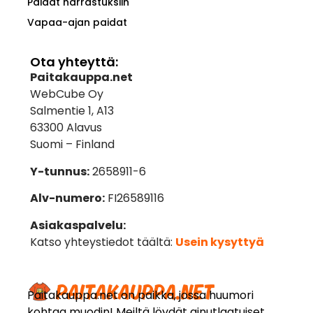
Paidat harrastuksiin
Vapaa-ajan paidat
Ota yhteyttä:
Paitakauppa.net
WebCube Oy
Salmentie 1, A13
63300 Alavus
Suomi – Finland
Y-tunnus:
2658911-6
Alv-numero:
FI26589116
Asiakaspalvelu:
Katso yhteystiedot täältä:
Usein kysyttyä
Paitakauppa.net on paikka, jossa huumori
kohtaa muodin! Meiltä löydät ainutlaatuiset