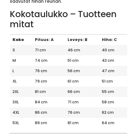
saavutat hihan reunan.
Kokotaulukko – Tuotteen
mitat
Koko
Pituus: A
Leveys: B
Hiha: C
S
71 cm
46 cm
40 cm
M
74 cm
51 cm
43 cm
L
76 cm
56 cm
47 cm
XL
79 cm
61 cm
51 cm
2XL
81 cm
66 cm
55 cm
3XL
84 cm
71 cm
58 cm
4XL
86 cm
76 cm
62 cm
5XL
89 cm
81 cm
64 cm