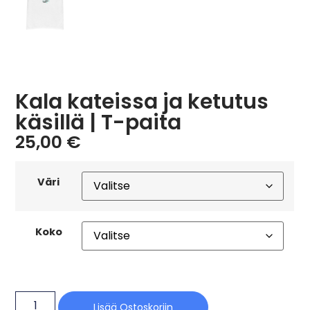
Kala kateissa ja ketutus
käsillä | T-paita
25,00
€
Väri
Koko
Lisää Ostoskoriin