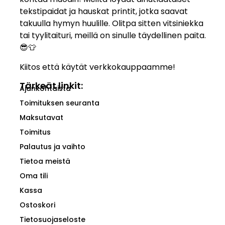
tekstipaidat ja hauskat printit, jotka saavat
takuulla hymyn huulille. Olitpa sitten vitsiniekka
tai tyylitaituri, meillä on sinulle täydellinen paita.
😎👕
Kiitos että käytät verkkokauppaamme!
Tärkeät linkit:
Ajankohtaista
Toimituksen seuranta
Maksutavat
Toimitus
Palautus ja vaihto
Tietoa meistä
Oma tili
Kassa
Ostoskori
Tietosuojaseloste