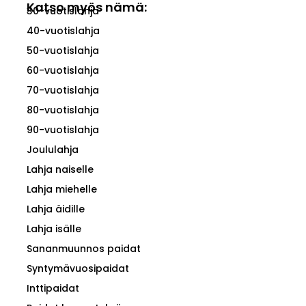
Katso myös nämä:
30-vuotislahja
40-vuotislahja
50-vuotislahja
60-vuotislahja
70-vuotislahja
80-vuotislahja
90-vuotislahja
Joululahja
Lahja naiselle
Lahja miehelle
Lahja äidille
Lahja isälle
Sananmuunnos paidat
Syntymävuosipaidat
Inttipaidat