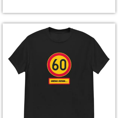
Valitse Vaihtoehdoista