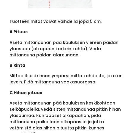
Tuotteen mitat voivat vaihdella jopa 5 cm.
A Pituus
Aseta mittanauhan pää kauluksen viereen paidan
yläosaan (olkapään korkein kohta). Vedä
mittanauha paidan alareunaan.
B Rinta
Mittaa itsesi rinnan ympärysmitta kohdasta, joka on
levein. Pidä mittanauha vaakasuorassa.
C Hihan pituus
Aseta mittanauhan pää kauluksen keskikohtaan
selkäpuolella, vedä sitten mittanauhaa pitkin hihan
yläsaumaa. Kun pääset olkapäähän, pidä
mittanauha paikallaan olkapäässä ja jatka
vetämistä alas hihan pituutta pitkin, kunnes