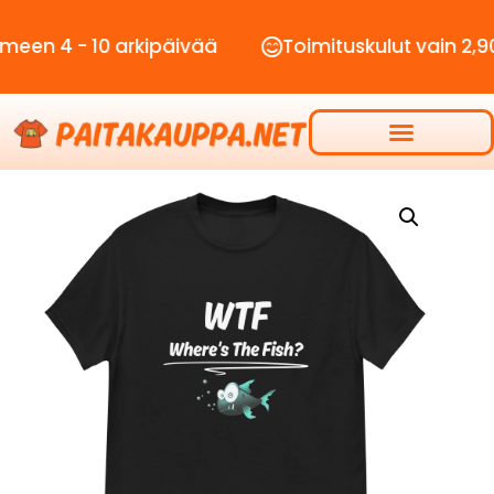
- 10 arkipäivää
Toimituskulut vain 2,90€