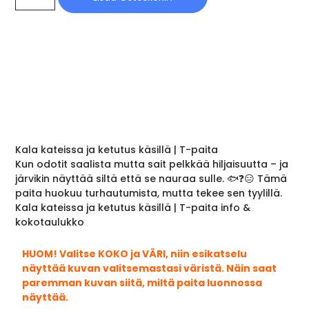
Kala kateissa ja ketutus käsillä | T-paita
Kun odotit saalista mutta sait pelkkää hiljaisuutta – ja
järvikin näyttää siltä että se nauraa sulle. 🐟❓😑 Tämä
paita huokuu turhautumista, mutta tekee sen tyylillä.
Kala kateissa ja ketutus käsillä | T-paita info &
kokotaulukko
HUOM! Valitse KOKO ja VÄRI, niin esikatselu
näyttää kuvan valitsemastasi väristä. Näin saat
paremman kuvan siitä, miltä paita luonnossa
näyttää.