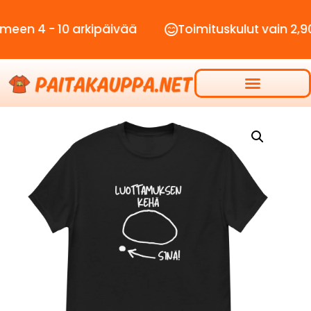
- 10 arkipäivää
Toimituskulut vain 2,90€