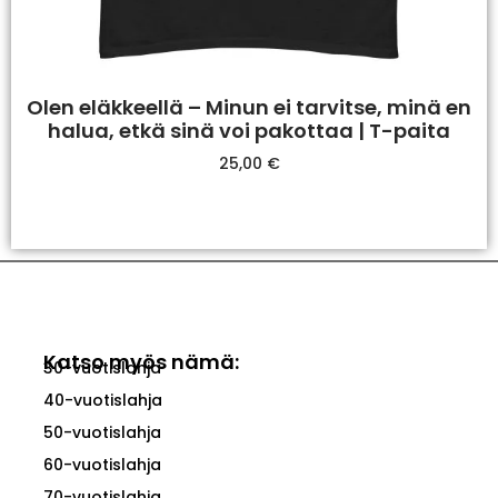
Olen eläkkeellä – Minun ei tarvitse, minä en
halua, etkä sinä voi pakottaa | T-paita
25,00
€
Valitse Vaihtoehdoista
Katso myös nämä:
30-vuotislahja
40-vuotislahja
50-vuotislahja
60-vuotislahja
70-vuotislahja