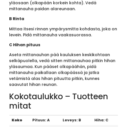
yläosaan (olkapään korkein kohta). Vedä
mittanauha paidan alareunaan.
B Rinta
Mittaa itsesi rinnan ympärysmitta kohdasta, joka on
levein. Pidä mittanauha vaakasuorassa.
C Hihan pituus
Aseta mittanauhan pää kauluksen keskikohtaan
selkäpuolella, vedä sitten mittanauhaa pitkin hihan
yläsaumaa. Kun pääset olkapäähän, pidä
mittanauha paikallaan olkapäässä ja jatka
vetämistä alas hihan pituutta pitkin, kunnes
saavutat hihan reunan.
Kokotaulukko – Tuotteen
mitat
Koko
Pituus: A
Leveys: B
Hiha: C