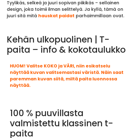
Tyylikäs, selkeä ja juuri sopivan piikikäs – sellainen
design, joka toimii ilman selittelyä. Ja kyllä, tämä on
juuri sitä mitä
hauskat paidat
parhaimmillaan ovat.
Kehän ulkopuolinen | T-
paita – info & kokotaulukko
HUOM! Valitse KOKO ja VÄRI, niin esikatselu
näyttää kuvan valitsemastasi väristä. Näin saat
paremman kuvan siitä, miltä paita luonnossa
näyttää.
100 % puuvillasta
valmistettu klassinen t-
paita