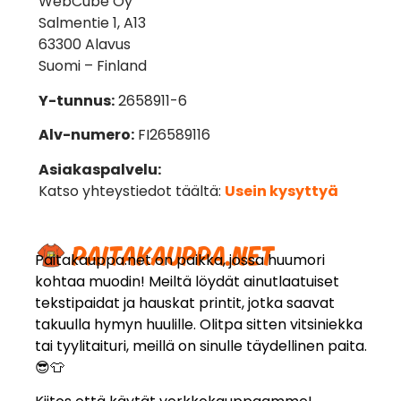
WebCube Oy
Salmentie 1, A13
63300 Alavus
Suomi – Finland
Y-tunnus:
2658911-6
Alv-numero:
FI26589116
Asiakaspalvelu:
Katso yhteystiedot täältä:
Usein kysyttyä
Paitakauppa.net on paikka, jossa huumori
kohtaa muodin! Meiltä löydät ainutlaatuiset
tekstipaidat ja hauskat printit, jotka saavat
takuulla hymyn huulille. Olitpa sitten vitsiniekka
tai tyylitaituri, meillä on sinulle täydellinen paita.
😎👕