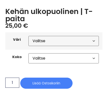
Kehän ulkopuolinen | T-
paita
25,00
€
Väri
Koko
Lisää Ostoskoriin