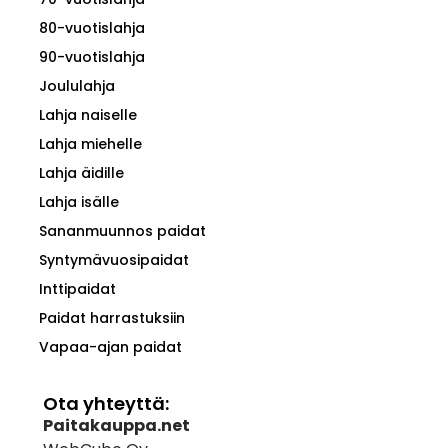
80-vuotislahja
90-vuotislahja
Joululahja
Lahja naiselle
Lahja miehelle
Lahja äidille
Lahja isälle
Sananmuunnos paidat
Syntymävuosipaidat
Inttipaidat
Paidat harrastuksiin
Vapaa-ajan paidat
Ota yhteyttä:
Paitakauppa.net