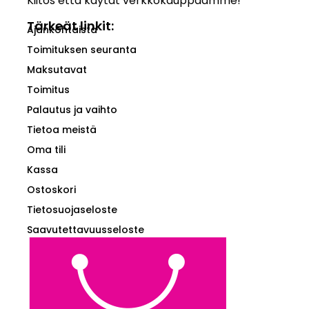
Kiitos että käytät verkkokauppaamme!
Tärkeät linkit:
Ajankohtaista
Toimituksen seuranta
Maksutavat
Toimitus
Palautus ja vaihto
Tietoa meistä
Oma tili
Kassa
Ostoskori
Tietosuojaseloste
Saavutettavuusseloste