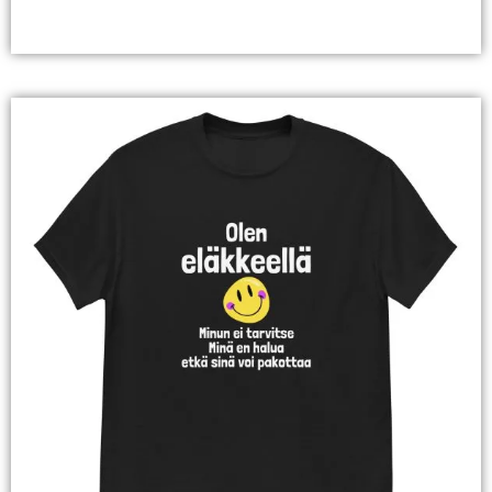
Valitse Vaihtoehdoista