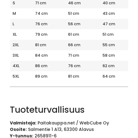
S
71 cm
46 cm
40 cm
M
74 cm
51 cm
43 cm
L
76 cm
56 cm
47 cm
XL
79 cm
61 cm
51 cm
2XL
81 cm
66 cm
55 cm
3XL
84 cm
71 cm
58 cm
4XL
86 cm
76 cm
62 cm
5XL
89 cm
81 cm
64 cm
Tuoteturvallisuus
Valmistaja:
Paitakauppa.net / WebCube Oy
Osoite:
Salmentie 1 A13, 63300 Alavus
Y-tunnus:
2658911-6