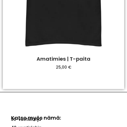
Amatimies | T-paita
25,00
€
Valitse Vaihtoehdoista
Katso myös nämä:
30-vuotislahja