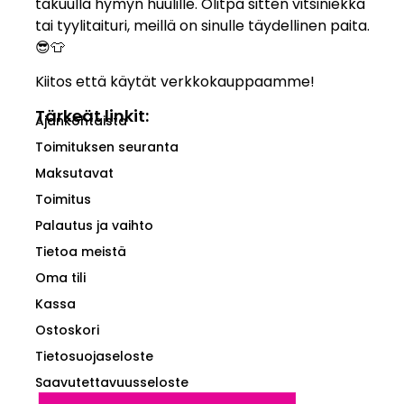
takuulla hymyn huulille. Olitpa sitten vitsiniekka
tai tyylitaituri, meillä on sinulle täydellinen paita.
😎👕
Kiitos että käytät verkkokauppaamme!
Tärkeät linkit:
Ajankohtaista
Toimituksen seuranta
Maksutavat
Toimitus
Palautus ja vaihto
Tietoa meistä
Oma tili
Kassa
Ostoskori
Tietosuojaseloste
Saavutettavuusseloste