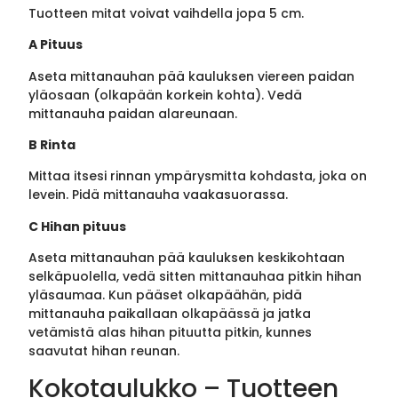
Tuotteen mitat voivat vaihdella jopa 5 cm.
A Pituus
Aseta mittanauhan pää kauluksen viereen paidan
yläosaan (olkapään korkein kohta). Vedä
mittanauha paidan alareunaan.
B Rinta
Mittaa itsesi rinnan ympärysmitta kohdasta, joka on
levein. Pidä mittanauha vaakasuorassa.
C Hihan pituus
Aseta mittanauhan pää kauluksen keskikohtaan
selkäpuolella, vedä sitten mittanauhaa pitkin hihan
yläsaumaa. Kun pääset olkapäähän, pidä
mittanauha paikallaan olkapäässä ja jatka
vetämistä alas hihan pituutta pitkin, kunnes
saavutat hihan reunan.
Kokotaulukko – Tuotteen