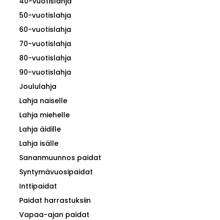
40-vuotislahja
50-vuotislahja
60-vuotislahja
70-vuotislahja
80-vuotislahja
90-vuotislahja
Joululahja
Lahja naiselle
Lahja miehelle
Lahja äidille
Lahja isälle
Sananmuunnos paidat
Syntymävuosipaidat
Inttipaidat
Paidat harrastuksiin
Vapaa-ajan paidat