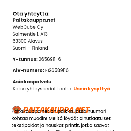
Ota yhteyttä:
Paitakauppa.net
WebCube Oy
Salmentie 1, A13
63300 Alavus
Suomi – Finland
Y-tunnus:
2658911-6
Alv-numero:
FI26589116
Asiakaspalvelu:
Katso yhteystiedot täältä:
Usein kysyttyä
Paitakauppa.net on paikka, jossa huumori
kohtaa muodin! Meiltä löydät ainutlaatuiset
tekstipaidat ja hauskat printit, jotka saavat