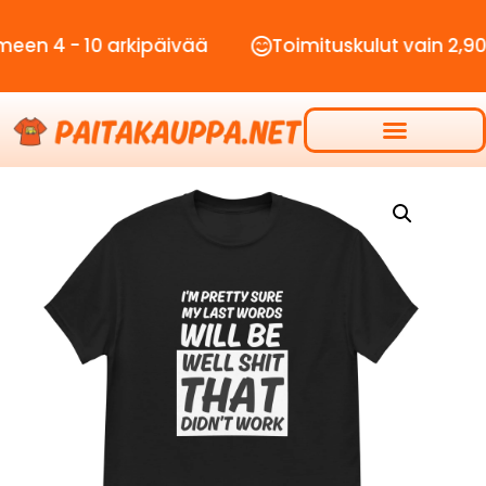
 10 arkipäivää
Toimituskulut vain 2,90€