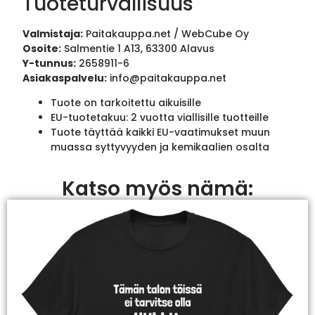
Tuoteturvallisuus
Valmistaja:
Paitakauppa.net / WebCube Oy
Osoite:
Salmentie 1 A13, 63300 Alavus
Y-tunnus:
2658911-6
Asiakaspalvelu:
info@paitakauppa.net
Tuote on tarkoitettu aikuisille
EU-tuotetakuu: 2 vuotta viallisille tuotteille
Tuote täyttää kaikki EU-vaatimukset muun
muassa syttyvyyden ja kemikaalien osalta
Katso myös nämä: