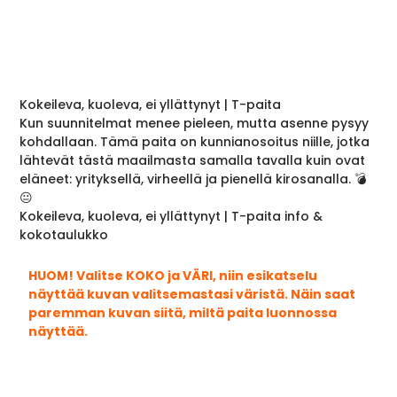
Kokeileva, kuoleva, ei yllättynyt | T-paita
Kun suunnitelmat menee pieleen, mutta asenne pysyy
kohdallaan. Tämä paita on kunnianosoitus niille, jotka
lähtevät tästä maailmasta samalla tavalla kuin ovat
eläneet: yrityksellä, virheellä ja pienellä kirosanalla. 💣
😐
Kokeileva, kuoleva, ei yllättynyt | T-paita info &
kokotaulukko
HUOM! Valitse KOKO ja VÄRI, niin esikatselu
näyttää kuvan valitsemastasi väristä. Näin saat
paremman kuvan siitä, miltä paita luonnossa
näyttää.