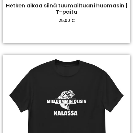
Hetken aikaa siinä tuumailtuani huomasin |
T-paita
25,00
€
Valitse Vaihtoehdoista