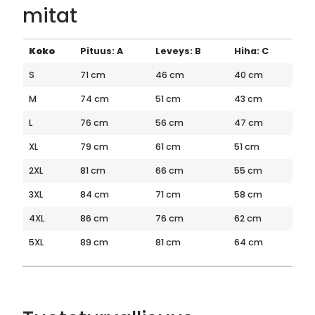
mitat
Koko
Pituus: A
Leveys: B
Hiha: C
S
71 cm
46 cm
40 cm
M
74 cm
51 cm
43 cm
L
76 cm
56 cm
47 cm
XL
79 cm
61 cm
51 cm
2XL
81 cm
66 cm
55 cm
3XL
84 cm
71 cm
58 cm
4XL
86 cm
76 cm
62 cm
5XL
89 cm
81 cm
64 cm