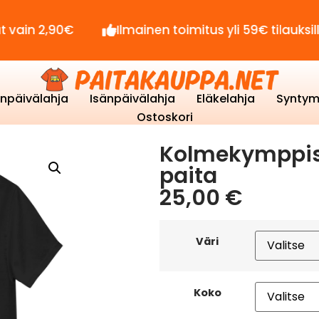
90€
Ilmainen toimitus yli 59€ tilauksille!
enpäivälahja
Isänpäivälahja
Eläkelahja
Syntym
Ostoskori
Kolmekymppise
paita
25,00
€
Väri
Koko