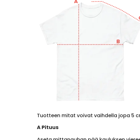
Tuotteen mitat voivat vaihdella jopa 5 c
A Pituus
Aseta mittanauhan pää kauluksen viere