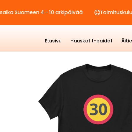
meen 4 - 10 arkipäivää
Toimituskulut vain 2,
Etusivu
Hauskat t-paidat
Äiti