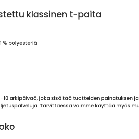
stettu klassinen t-paita
1 % polyesteriä
 4-10 arkipäivää, joka sisältää tuotteiden painatuksen j
ljetuspalveluja. Tarvittaessa voimme käyttää myös muit
koko