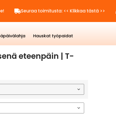
Seuraa toimitusta: << Klikkaa tästä >>
Kysytt
äpäivälahja
Hauskat työpaidat
nä eteenpäin | T-