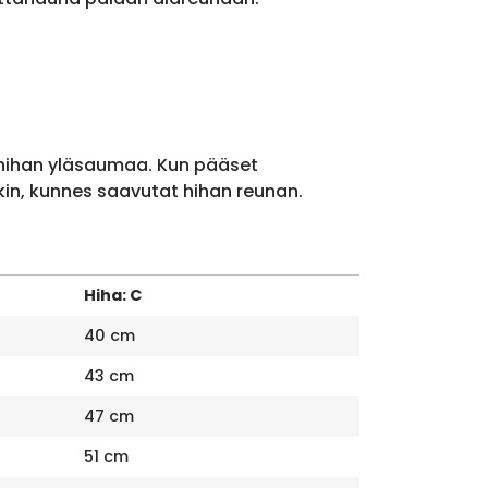
 hihan yläsaumaa. Kun pääset
kin, kunnes saavutat hihan reunan.
Hiha: C
40 cm
43 cm
47 cm
51 cm