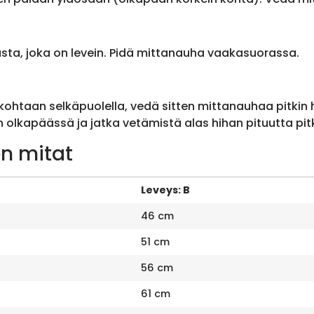
sta, joka on levein. Pidä mittanauha vaakasuorassa.
ohtaan selkäpuolella, vedä sitten mittanauhaa pitkin
olkapäässä ja jatka vetämistä alas hihan pituutta pit
n mitat
Leveys: B
46 cm
51 cm
56 cm
61 cm