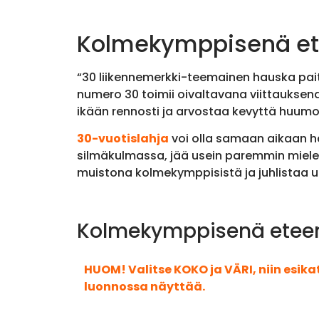
Kolmekymppisenä ete
“30 liikennemerkki-teemainen hauska paita
numero 30 toimii oivaltavana viittauksena
ikään rennosti ja arvostaa kevyttä huumo
30-vuotislahja
voi olla samaan aikaan h
silmäkulmassa, jää usein paremmin mielee
muistona kolmekymppisistä ja juhlistaa uu
Kolmekymppisenä eteenp
HUOM! Valitse KOKO ja VÄRI, niin esik
luonnossa näyttää.