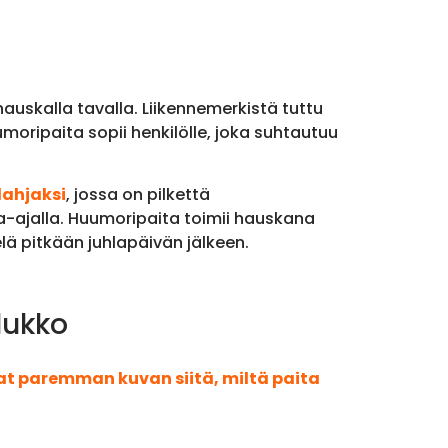
auskalla tavalla. Liikennemerkistä tuttu
moripaita sopii henkilölle, joka suhtautuu
ahjaksi
, jossa on pilkettä
a-ajalla. Huumoripaita toimii hauskana
lä pitkään juhlapäivän jälkeen.
lukko
aat paremman kuvan siitä, miltä paita