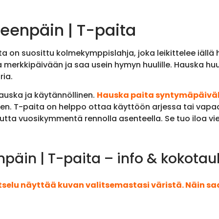
enpäin | T-paita
 on suosittu kolmekymppislahja, joka leikittelee iällä h
 merkkipäivään ja saa usein hymyn huulille. Hauska huu
ria.
auska ja käytännöllinen.
Hauska paita syntymäpäiväl
n. T-paita on helppo ottaa käyttöön arjessa tai vapa
tta vuosikymmentä rennolla asenteella. Se tuo iloa vie
äin | T-paita – info & kokotau
atselu näyttää kuvan valitsemastasi väristä. Näin s