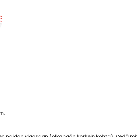
m.
en paidan yläosaan (olkapään korkein kohta). Vedä m