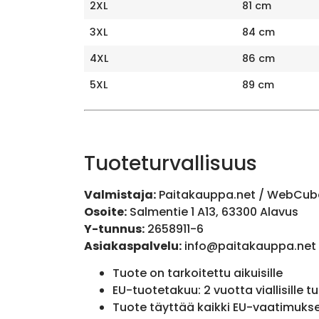
2XL
81 cm
3XL
84 cm
4XL
86 cm
5XL
89 cm
Tuoteturvallisuus
Valmistaja:
Paitakauppa.net / WebCub
Osoite:
Salmentie 1 A13, 63300 Alavus
Y-tunnus:
2658911-6
Asiakaspalvelu:
info@paitakauppa.net
Tuote on tarkoitettu aikuisille
EU-tuotetakuu: 2 vuotta viallisille tu
Tuote täyttää kaikki EU-vaatimuks