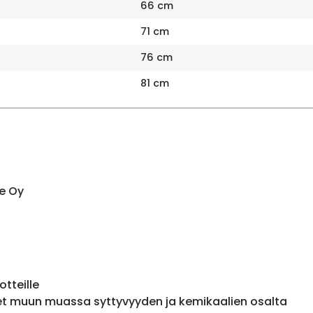
66 cm
71 cm
76 cm
81 cm
e Oy
otteille
et muun muassa syttyvyyden ja kemikaalien osalta