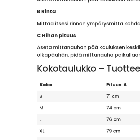
B Rinta
Mittaa itsesi rinnan ympärysmitta kohda
C Hihan pituus
Aseta mittanauhan pää kauluksen keskik
olkapäähän, pidä mittanauha paikallaan 
Kokotaulukko – Tuottee
Koko
Pituus: A
S
71 cm
M
74 cm
L
76 cm
XL
79 cm