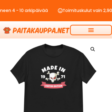
 10 arkipäivää
Toimituskulut vain 2,90€