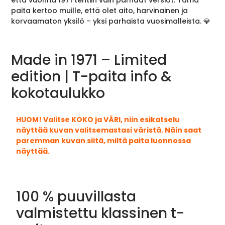
että vuonna 1971 tehtiin vain parhaat versiot. Tämä
paita kertoo muille, että olet aito, harvinainen ja
korvaamaton yksilö – yksi parhaista vuosimalleista. 💎
Made in 1971 – Limited
edition | T-paita info &
kokotaulukko
HUOM! Valitse KOKO ja VÄRI, niin esikatselu
näyttää kuvan valitsemastasi väristä. Näin saat
paremman kuvan siitä, miltä paita luonnossa
näyttää.
100 % puuvillasta
valmistettu klassinen t-