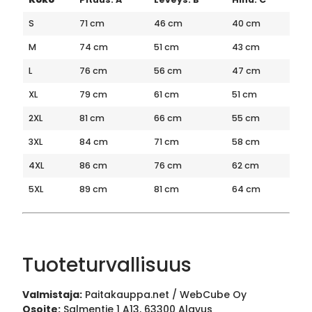
S
71 cm
46 cm
40 cm
M
74 cm
51 cm
43 cm
L
76 cm
56 cm
47 cm
XL
79 cm
61 cm
51 cm
2XL
81 cm
66 cm
55 cm
3XL
84 cm
71 cm
58 cm
4XL
86 cm
76 cm
62 cm
5XL
89 cm
81 cm
64 cm
Tuoteturvallisuus
Valmistaja:
Paitakauppa.net / WebCube Oy
Osoite:
Salmentie 1 A13, 63300 Alavus