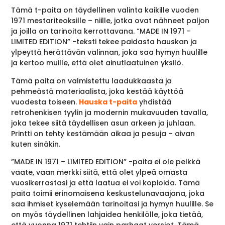
Tämä t-paita on täydellinen valinta kaikille vuoden
1971 mestariteoksille – niille, jotka ovat nähneet paljon
ja joilla on tarinoita kerrottavana. ”MADE IN 1971 –
LIMITED EDITION” -teksti tekee paidasta hauskan ja
ylpeyttä herättävän valinnan, joka saa hymyn huulille
ja kertoo muille, että olet ainutlaatuinen yksilö.
Tämä paita on valmistettu laadukkaasta ja
pehmeästä materiaalista, joka kestää käyttöä
vuodesta toiseen.
Hauska t-paita
yhdistää
retrohenkisen tyylin ja modernin mukavuuden tavalla,
joka tekee siitä täydellisen asun arkeen ja juhlaan.
Printti on tehty kestämään aikaa ja pesuja – aivan
kuten sinäkin.
”MADE IN 1971 – LIMITED EDITION” -paita ei ole pelkkä
vaate, vaan merkki siitä, että olet ylpeä omasta
vuosikerrastasi ja että laatua ei voi kopioida. Tämä
paita toimii erinomaisena keskustelunavaajana, joka
saa ihmiset kyselemään tarinoitasi ja hymyn huulille. Se
on myös täydellinen lahjaidea henkilölle, joka tietää,