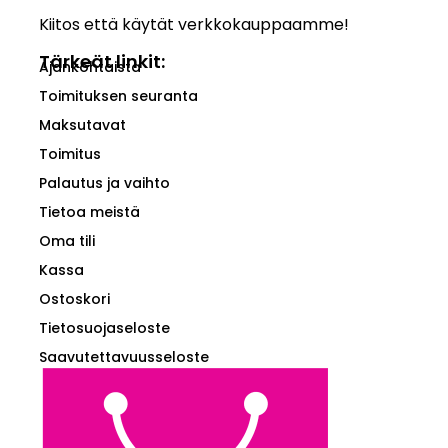
Kiitos että käytät verkkokauppaamme!
Tärkeät linkit:
Ajankohtaista
Toimituksen seuranta
Maksutavat
Toimitus
Palautus ja vaihto
Tietoa meistä
Oma tili
Kassa
Ostoskori
Tietosuojaseloste
Saavutettavuusseloste