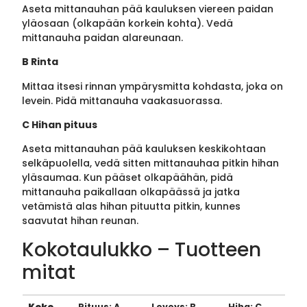
Aseta mittanauhan pää kauluksen viereen paidan
yläosaan (olkapään korkein kohta). Vedä
mittanauha paidan alareunaan.
B Rinta
Mittaa itsesi rinnan ympärysmitta kohdasta, joka on
levein. Pidä mittanauha vaakasuorassa.
C Hihan pituus
Aseta mittanauhan pää kauluksen keskikohtaan
selkäpuolella, vedä sitten mittanauhaa pitkin hihan
yläsaumaa. Kun pääset olkapäähän, pidä
mittanauha paikallaan olkapäässä ja jatka
vetämistä alas hihan pituutta pitkin, kunnes
saavutat hihan reunan.
Kokotaulukko – Tuotteen
mitat
Koko
Pituus: A
Leveys: B
Hiha: C