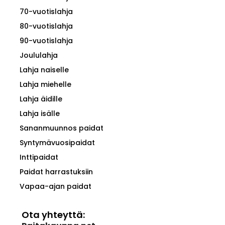
70-vuotislahja
80-vuotislahja
90-vuotislahja
Joululahja
Lahja naiselle
Lahja miehelle
Lahja äidille
Lahja isälle
Sananmuunnos paidat
Syntymävuosipaidat
Inttipaidat
Paidat harrastuksiin
Vapaa-ajan paidat
Ota yhteyttä: