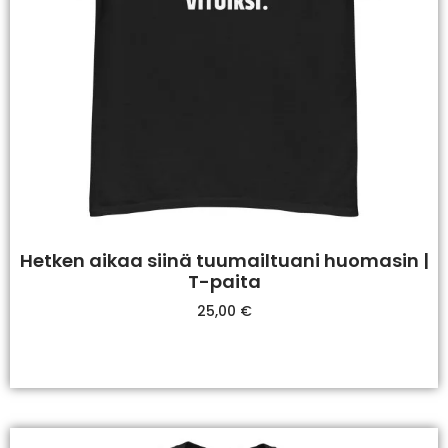
Hetken aikaa siinä tuumailtuani huomasin |
T-paita
25,00
€
Valitse Vaihtoehdoista