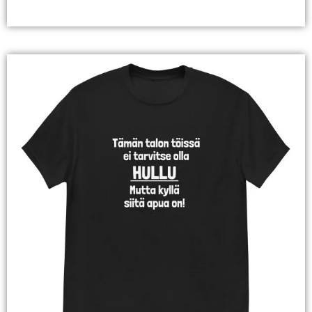
Valitse Vaihtoehdoista