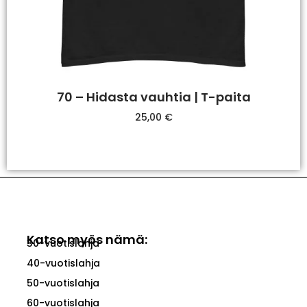
70 – Hidasta vauhtia | T-paita
25,00
€
Valitse Vaihtoehdoista
Katso myös nämä:
30-vuotislahja
40-vuotislahja
50-vuotislahja
60-vuotislahja