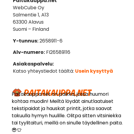
Paitakauppa.net
WebCube Oy
Salmentie 1, A13
63300 Alavus
Suomi – Finland
Y-tunnus:
2658911-6
Alv-numero:
FI26589116
Asiakaspalvelu:
Katso yhteystiedot täältä:
Usein kysyttyä
Paitakauppa.net on paikka, jossa huumori
kohtaa muodin! Meiltä löydät ainutlaatuiset
tekstipaidat ja hauskat printit, jotka saavat
takuulla hymyn huulille. Olitpa sitten vitsiniekka
tai tyylitaituri, meillä on sinulle täydellinen paita.
😎👕