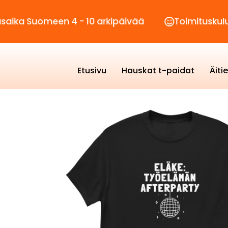
meen 4 - 10 arkipäivää
Toimituskulut vain 2,
Etusivu
Hauskat t-paidat
Äiti