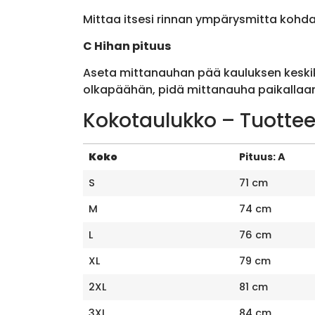
Mittaa itsesi rinnan ympärysmitta kohda
C Hihan pituus
Aseta mittanauhan pää kauluksen keskik
olkapäähän, pidä mittanauha paikallaan 
Kokotaulukko – Tuottee
Koko
Pituus: A
S
71 cm
M
74 cm
L
76 cm
XL
79 cm
2XL
81 cm
3XL
84 cm