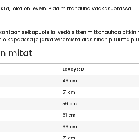
sta, joka on levein. Pidä mittanauha vaakasuorassa.
ohtaan selkäpuolella, vedä sitten mittanauhaa pitkin
olkapäässä ja jatka vetämistä alas hihan pituutta pit
n mitat
Leveys: B
46 cm
51 cm
56 cm
61 cm
66 cm
71 cm