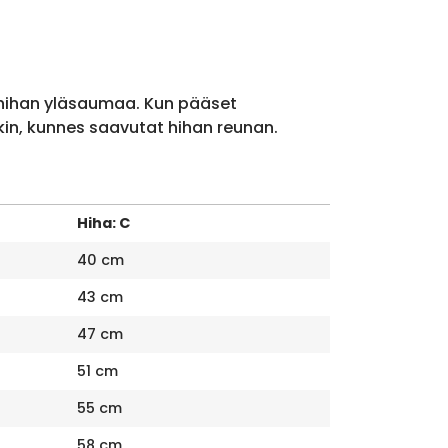
 hihan yläsaumaa. Kun pääset
kin, kunnes saavutat hihan reunan.
Hiha: C
40 cm
43 cm
47 cm
51 cm
55 cm
58 cm