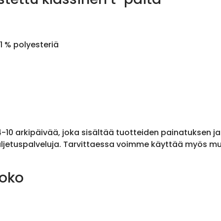
1 % polyesteriä
 4-10 arkipäivää, joka sisältää tuotteiden painatuksen j
ljetuspalveluja. Tarvittaessa voimme käyttää myös muit
koko