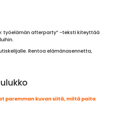
e: työelämän afterparty” -teksti kiteyttää
uihin.
utiskelijalle. Rentoa elämänasennetta,
aulukko
aat paremman kuvan siitä, miltä paita