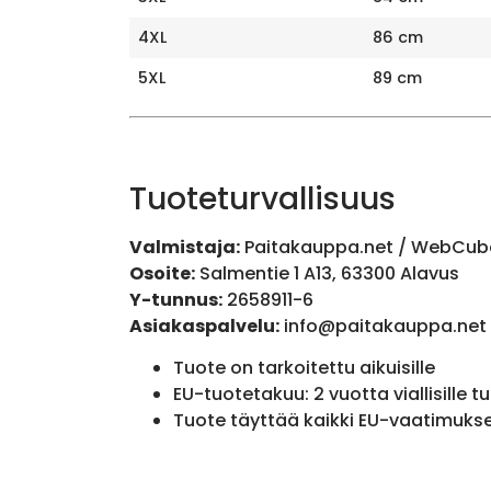
4XL
86 cm
5XL
89 cm
Tuoteturvallisuus
Valmistaja:
Paitakauppa.net / WebCub
Osoite:
Salmentie 1 A13, 63300 Alavus
Y-tunnus:
2658911-6
Asiakaspalvelu:
info@paitakauppa.net
Tuote on tarkoitettu aikuisille
EU-tuotetakuu: 2 vuotta viallisille tu
Tuote täyttää kaikki EU-vaatimuks