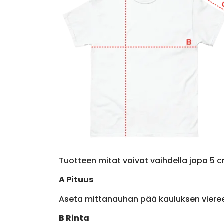
Tuotteen mitat voivat vaihdella jopa 5 c
A Pituus
Aseta mittanauhan pää kauluksen viere
B Rinta