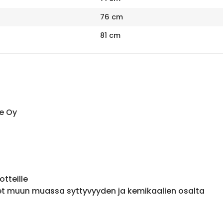
76 cm
81 cm
e Oy
otteille
et muun muassa syttyvyyden ja kemikaalien osalta