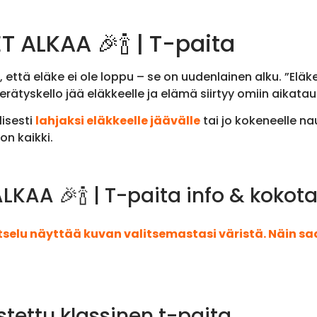
T ALKAA 🎉🍾 | T-paita
 että eläke ei ole loppu – se on uudenlainen alku. ”Eläk
rätyskello jää eläkkeelle ja elämä siirtyy omiin aikataul
lisesti
lahjaksi eläkkeelle jäävälle
tai jo kokeneelle na
on kaikki.
LKAA 🎉🍾 | T-paita info & kokot
atselu näyttää kuvan valitsemastasi väristä. Näin s
stettu klassinen t-paita