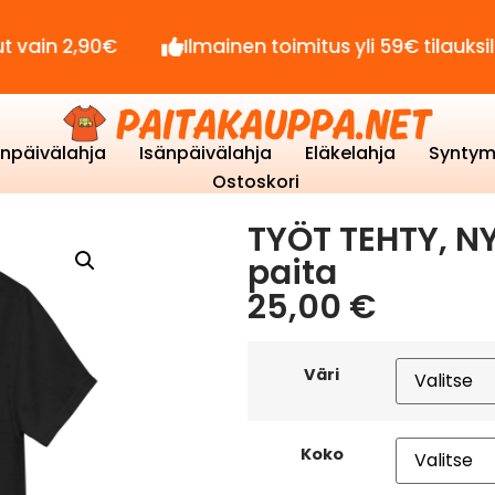
90€
Ilmainen toimitus yli 59€ tilauksille!
enpäivälahja
Isänpäivälahja
Eläkelahja
Syntym
Ostoskori
TYÖT TEHTY, NYT
paita
25,00
€
Väri
Koko