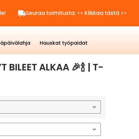
Seuraa toimitusta: << Klikkaa tästä >>
Kysytt
äpäivälahja
Hauskat työpaidat
 BILEET ALKAA 🎉🍾 | T-