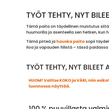
TYÖT TEHTY, NYT BILEE
Tämä paita on täydellinen muistutus siitä,
huumorilla ja asenteella sen hetken, kun he
Tämä pirteä ja
hauska paita
sopii täydel
iloa ja vapauden fiilistä – tässä paidassa 
TYÖT TEHTY, NYT BILEET A
HUOM! Valitse KOKO ja VÄRI, niin esik
luonnossa näyttää.
100 % puuvillasta valmi