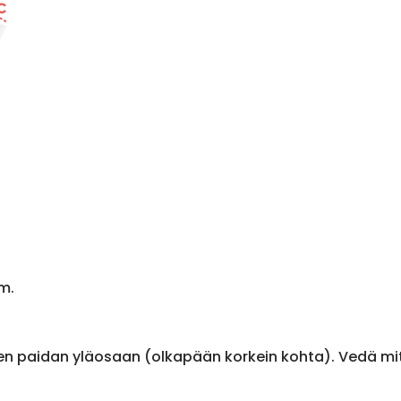
m.
en paidan yläosaan (olkapään korkein kohta). Vedä m