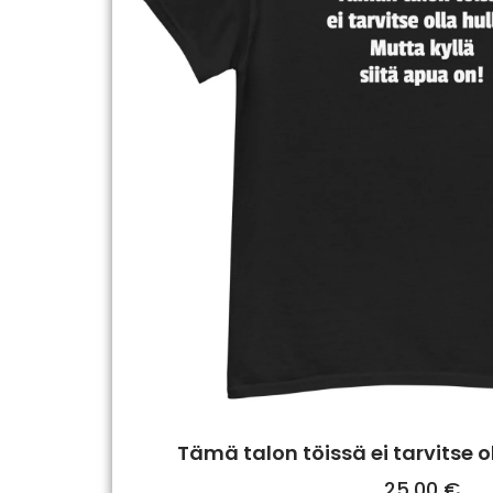
Tämä talon töissä ei tarvitse ol
25,00
€