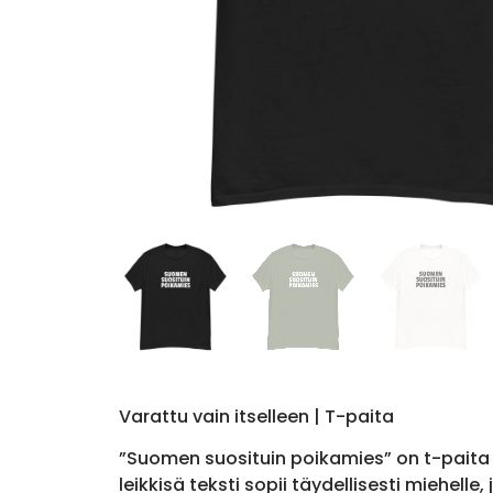
Varattu vain itselleen | T-paita
”Suomen suosituin poikamies” on t-paita nii
leikkisä teksti sopii täydellisesti miehell