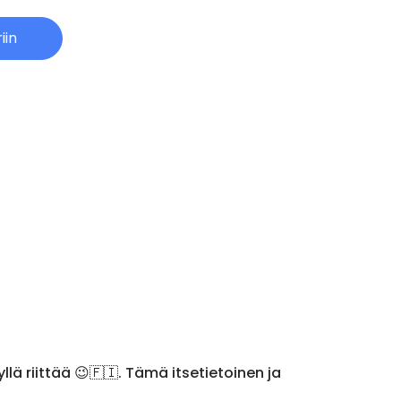
iin
lä riittää 😉🇫🇮. Tämä itsetietoinen ja