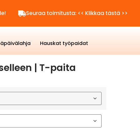
Seuraa toimitusta: << Klikkaa tästä >>
Kysy
äpäivälahja
Hauskat työpaidat
selleen | T-paita