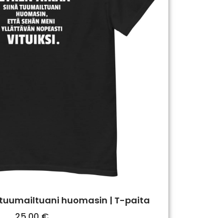
 tuumailtuani huomasin | T-paita
25,00
€