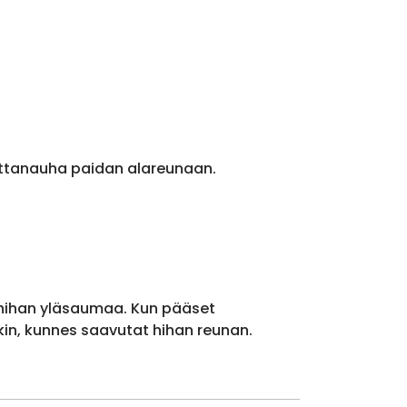
ittanauha paidan alareunaan.
 hihan yläsaumaa. Kun pääset
kin, kunnes saavutat hihan reunan.