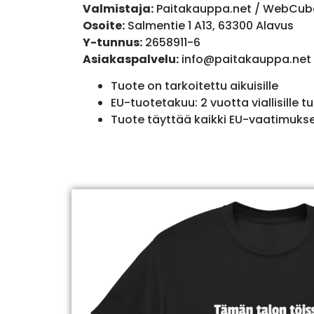
Valmistaja:
Paitakauppa.net / WebCub
Osoite:
Salmentie 1 A13, 63300 Alavus
Y-tunnus:
2658911-6
Asiakaspalvelu:
info@paitakauppa.net
Tuote on tarkoitettu aikuisille
EU-tuotetakuu: 2 vuotta viallisille tu
Tuote täyttää kaikki EU-vaatimuks