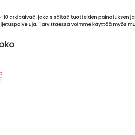
 4-10 arkipäivää, joka sisältää tuotteiden painatuksen j
ljetuspalveluja. Tarvittaessa voimme käyttää myös muit
koko