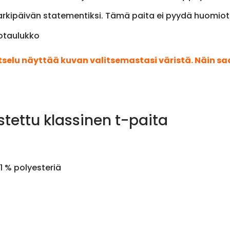
ain arkipäivän statementiksi. Tämä paita ei pyydä huomi
kotaulukko
atselu näyttää kuvan valitsemastasi väristä. Näin s
stettu klassinen t-paita
1 % polyesteriä