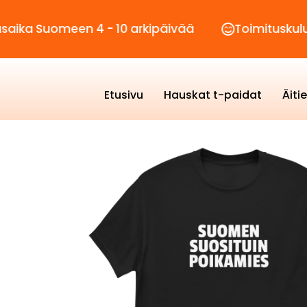
Suomeen 4 - 10 arkipäivää
Toimituskulut vain 
Etusivu
Hauskat t-paidat
Äiti