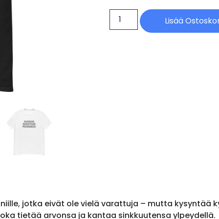
Lisää Ostoskor
lle, jotka eivät ole vielä varattuja – mutta kysyntää kyl
e, joka tietää arvonsa ja kantaa sinkkuutensa ylpeydellä.