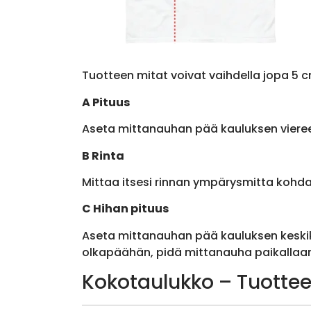
Tuotteen mitat voivat vaihdella jopa 5 c
A Pituus
Aseta mittanauhan pää kauluksen viere
B Rinta
Mittaa itsesi rinnan ympärysmitta kohda
C Hihan pituus
Aseta mittanauhan pää kauluksen keskik
olkapäähän, pidä mittanauha paikallaan 
Kokotaulukko – Tuottee