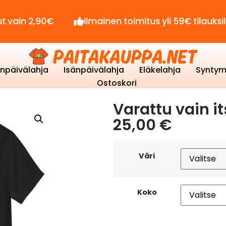
2,90€
Ilmainen toimitus yli 59€ tilauksille!
enpäivälahja
Isänpäivälahja
Eläkelahja
Syntym
Ostoskori
Varattu vain it
25,00
€
Väri
Koko