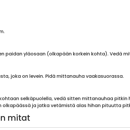
m.
en paidan yläosaan (olkapään korkein kohta). Vedä m
sta, joka on levein. Pidä mittanauha vaakasuorassa.
ohtaan selkäpuolella, vedä sitten mittanauhaa pitkin
olkapäässä ja jatka vetämistä alas hihan pituutta pit
n mitat