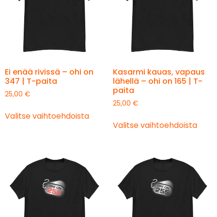
Ei enää rivissä – ohi on
Kasarmi kauas, vapaus
347 | T-paita
lähellä – ohi on 165 | T-
paita
25,00
€
25,00
€
Valitse vaihtoehdoista
Valitse vaihtoehdoista