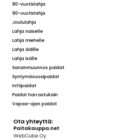
80-vuotislahja
90-vuotislahja
Joululahja
Lahja naiselle
Lahja miehelle
Lahja äidille
Lahja isälle
Sananmuunnos paidat
Syntymävuosipaidat
Inttipaidat
Paidat harrastuksiin
Vapaa-ajan paidat
Ota yhteyttä:
Paitakauppa.net
WebCube Oy