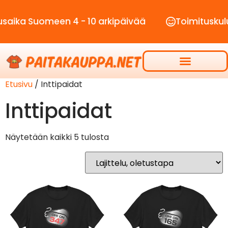
ika Suomeen 4 - 10 arkipäivää
Toimituskulut 
Etusivu
/ Inttipaidat
Inttipaidat
Näytetään kaikki 5 tulosta