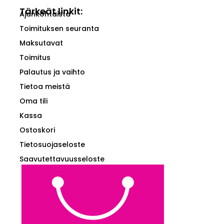
Tärkeät linkit:
Ajankohtaista
Toimituksen seuranta
Maksutavat
Toimitus
Palautus ja vaihto
Tietoa meistä
Oma tili
Kassa
Ostoskori
Tietosuojaseloste
Saavutettavuusseloste