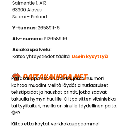
Salmentie 1, A13
63300 Alavus
Suomi – Finland
Y-tunnus:
2658911-6
Alv-numero:
FI26589116
Asiakaspalvelu:
Katso yhteystiedot täältä:
Usein kysyttyä
Paitakauppa.net on paikka, jossa huumori
kohtaa muodin! Meiltä löydät ainutlaatuiset
tekstipaidat ja hauskat printit, jotka saavat
takuulla hymyn huulille. Olitpa sitten vitsiniekka
tai tyylitaituri, meillä on sinulle täydellinen paita.
😎👕
Kiitos että käytät verkkokauppaamme!