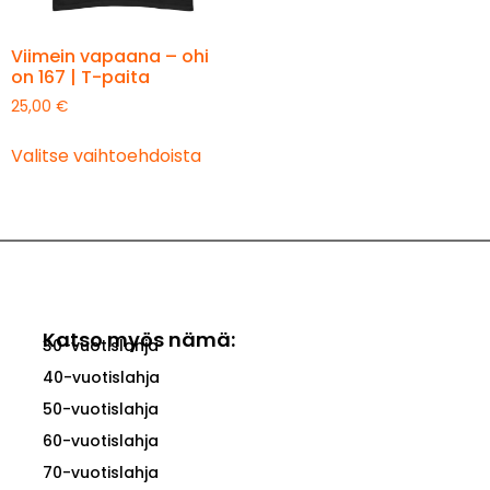
Viimein vapaana – ohi
on 167 | T-paita
25,00
€
Valitse vaihtoehdoista
Katso myös nämä:
30-vuotislahja
40-vuotislahja
50-vuotislahja
60-vuotislahja
70-vuotislahja