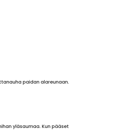
ittanauha paidan alareunaan.
 hihan yläsaumaa. Kun pääset