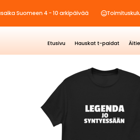
omeen 4 - 10 arkipäivää
Toimituskulut vain 2,
Etusivu
Hauskat t-paidat
Äiti