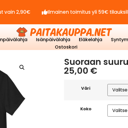
90€
Ilmainen toimitus yli 59€ tilauksille!
enpäivälahja
Isänpäivälahja
Eläkelahja
Syntym
Ostoskori
Suoraan suuru
25,00
€
Väri
Koko