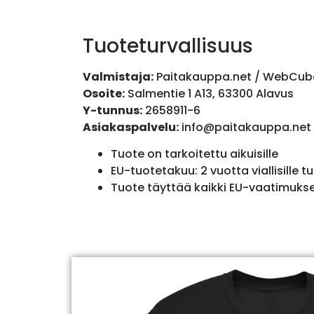
Tuoteturvallisuus
Valmistaja:
Paitakauppa.net / WebCub
Osoite:
Salmentie 1 A13, 63300 Alavus
Y-tunnus:
2658911-6
Asiakaspalvelu:
info@paitakauppa.net
Tuote on tarkoitettu aikuisille
EU-tuotetakuu: 2 vuotta viallisille tu
Tuote täyttää kaikki EU-vaatimuks