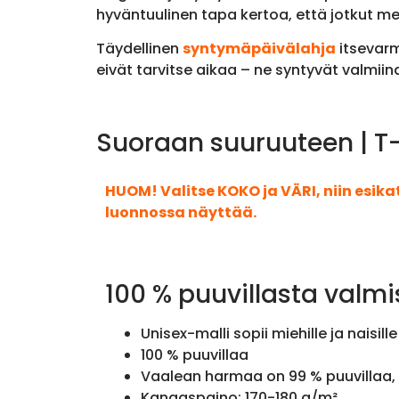
hyväntuulinen tapa kertoa, että jotkut mei
Täydellinen
syntymäpäivälahja
itsevarm
eivät tarvitse aikaa – ne syntyvät valmiin
Suoraan suuruuteen | T-
HUOM! Valitse KOKO ja VÄRI, niin esik
luonnossa näyttää.
100 % puuvillasta valmi
Unisex-malli sopii miehille ja naisille
100 % puuvillaa
Vaalean harmaa on 99 % puuvillaa, 
Kangaspaino: 170-180 g/m²