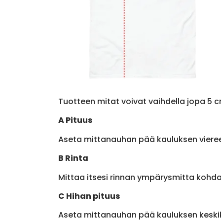
Tuotteen mitat voivat vaihdella jopa 5 c
A Pituus
Aseta mittanauhan pää kauluksen viere
B Rinta
Mittaa itsesi rinnan ympärysmitta kohda
C Hihan pituus
Aseta mittanauhan pää kauluksen keskik