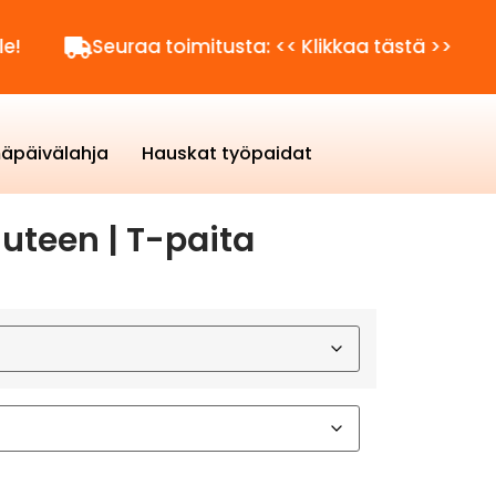
Seuraa toimitusta: << Klikkaa tästä >>
Kysytt
äpäivälahja
Hauskat työpaidat
uteen | T-paita