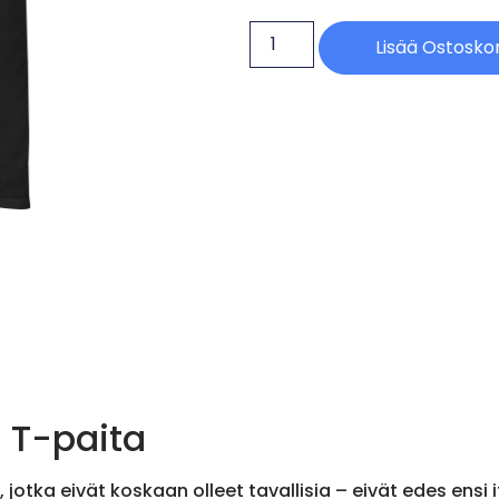
Lisää Ostoskor
 T-paita
 jotka eivät koskaan olleet tavallisia – eivät edes ensi i