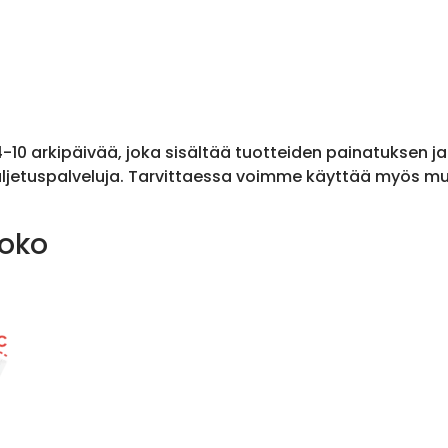
 4-10 arkipäivää, joka sisältää tuotteiden painatuksen j
ljetuspalveluja. Tarvittaessa voimme käyttää myös muit
koko