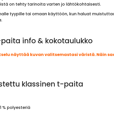
stä on tehty tarinoita varten jo lähtökohtaisesti.
alle tyypille tai omaan käyttöön, kun haluat muistutta
a.
paita info & kokotaulukko
atselu näyttää kuvan valitsemastasi väristä. Näin s
stettu klassinen t-paita
1 % polyesteriä