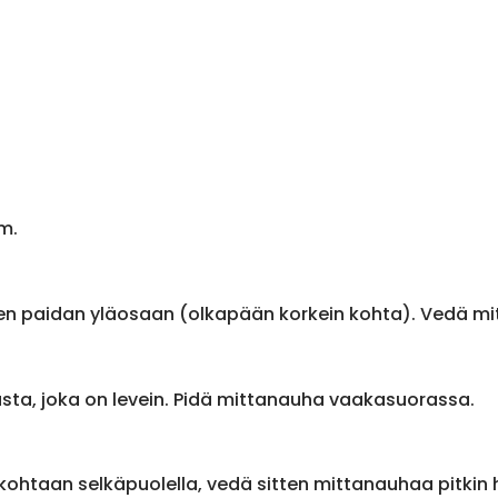
m.
en paidan yläosaan (olkapään korkein kohta). Vedä m
sta, joka on levein. Pidä mittanauha vaakasuorassa.
ohtaan selkäpuolella, vedä sitten mittanauhaa pitkin