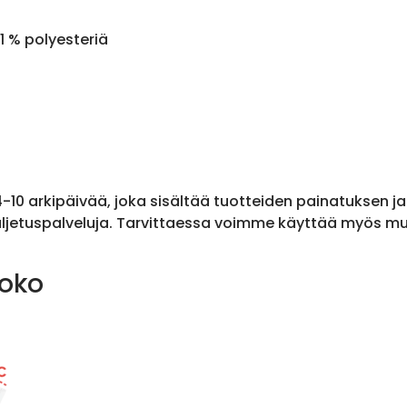
1 % polyesteriä
 4-10 arkipäivää, joka sisältää tuotteiden painatuksen j
ljetuspalveluja. Tarvittaessa voimme käyttää myös muit
koko