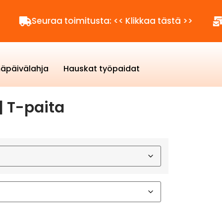
Seuraa toimitusta: << Klikkaa tästä >>
Kysytt
äpäivälahja
Hauskat työpaidat
| T-paita