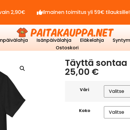
90€
Ilmainen toimitus yli 59€ tilauksille!
enpäivälahja
Isänpäivälahja
Eläkelahja
Syntym
Ostoskori
Täyttä sontaa 
25,00
€
Väri
Koko