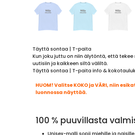
Täyttä sontaa | T-paita
Kun joku juttu on niin älytöntä, että teke
uutisiin ja kaikkeen siltä väliltä.
Täyttä sontaa | T-paita info & kokotaulu
HUOM! Valitse KOKO ja VÄRI, niin esik
luonnossa näyttää.
100 % puuvillasta valmi
Unisex-malli sopii miehille ja naisille