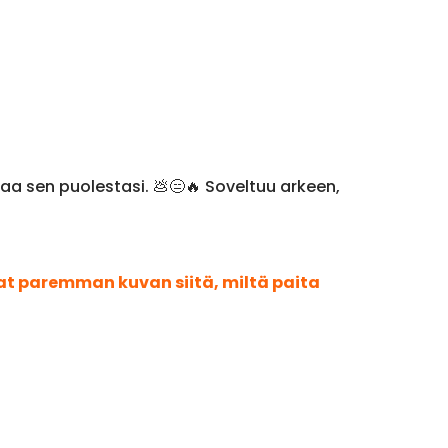
taa sen puolestasi. 💩😑🔥 Soveltuu arkeen,
aat paremman kuvan siitä, miltä paita