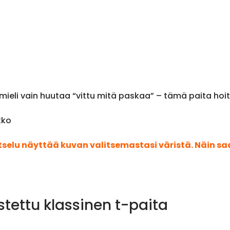
e mieli vain huutaa “vittu mitä paskaa” – tämä paita hoi
kko
atselu näyttää kuvan valitsemastasi väristä. Näin s
stettu klassinen t-paita