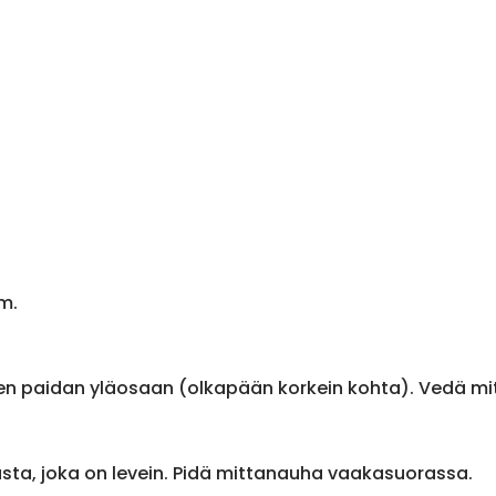
m.
en paidan yläosaan (olkapään korkein kohta). Vedä m
sta, joka on levein. Pidä mittanauha vaakasuorassa.