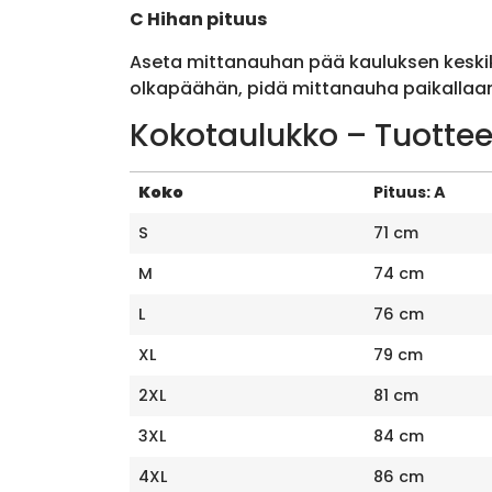
C Hihan pituus
Aseta mittanauhan pää kauluksen keskik
olkapäähän, pidä mittanauha paikallaan 
Kokotaulukko – Tuottee
Koko
Pituus: A
S
71 cm
M
74 cm
L
76 cm
XL
79 cm
2XL
81 cm
3XL
84 cm
4XL
86 cm