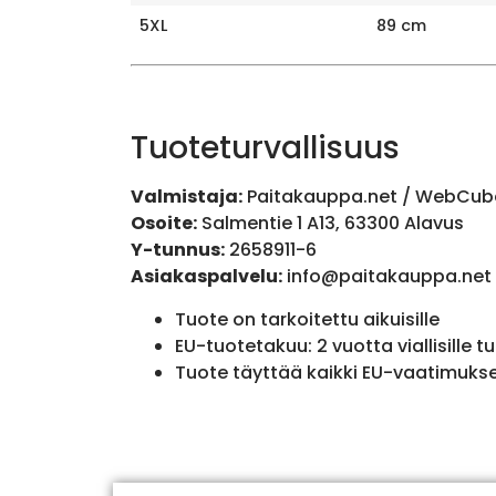
5XL
89 cm
Tuoteturvallisuus
Valmistaja:
Paitakauppa.net / WebCub
Osoite:
Salmentie 1 A13, 63300 Alavus
Y-tunnus:
2658911-6
Asiakaspalvelu:
info@paitakauppa.net
Tuote on tarkoitettu aikuisille
EU-tuotetakuu: 2 vuotta viallisille tu
Tuote täyttää kaikki EU-vaatimuks