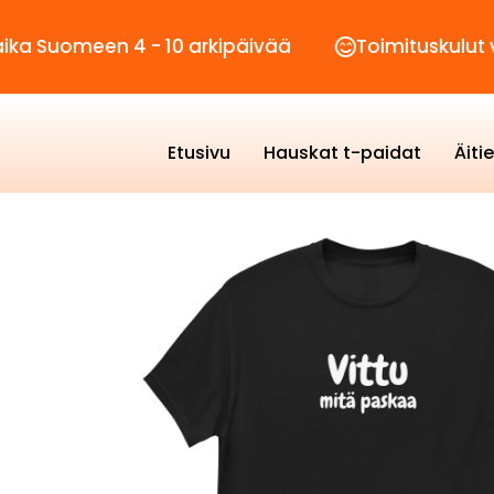
meen 4 - 10 arkipäivää
Toimituskulut vain 2,
Etusivu
Hauskat t-paidat
Äiti