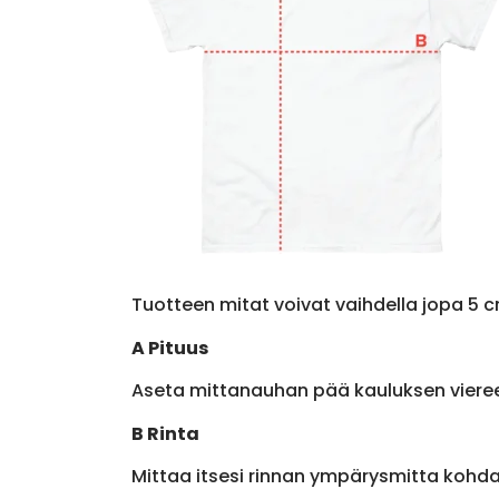
Tuotteen mitat voivat vaihdella jopa 5 c
A Pituus
Aseta mittanauhan pää kauluksen viere
B Rinta
Mittaa itsesi rinnan ympärysmitta kohda