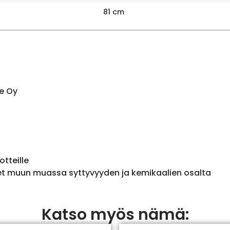
81 cm
e Oy
otteille
et muun muassa syttyvyyden ja kemikaalien osalta
Katso myös nämä: