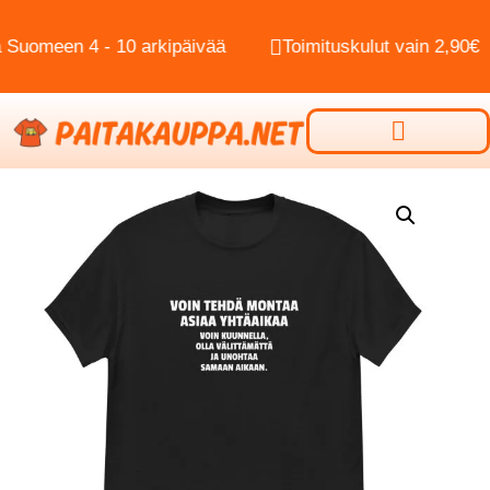
meen 4 - 10 arkipäivää
Toimituskulut vain 2,90€