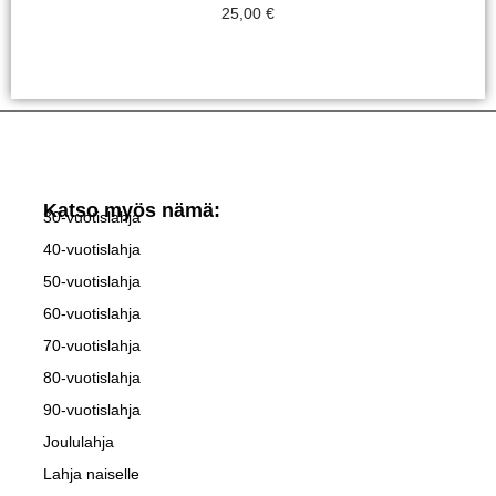
25,00
€
Valitse Vaihtoehdoista
Katso myös nämä:
30-vuotislahja
40-vuotislahja
50-vuotislahja
60-vuotislahja
70-vuotislahja
80-vuotislahja
90-vuotislahja
Joululahja
Lahja naiselle