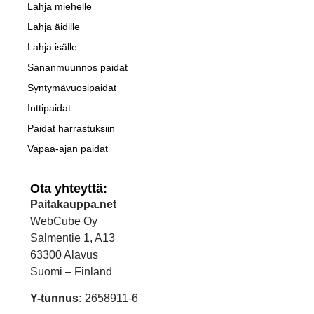
Lahja miehelle
Lahja äidille
Lahja isälle
Sananmuunnos paidat
Syntymävuosipaidat
Inttipaidat
Paidat harrastuksiin
Vapaa-ajan paidat
Ota yhteyttä:
Paitakauppa.net
WebCube Oy
Salmentie 1, A13
63300 Alavus
Suomi – Finland
Y-tunnus:
2658911-6