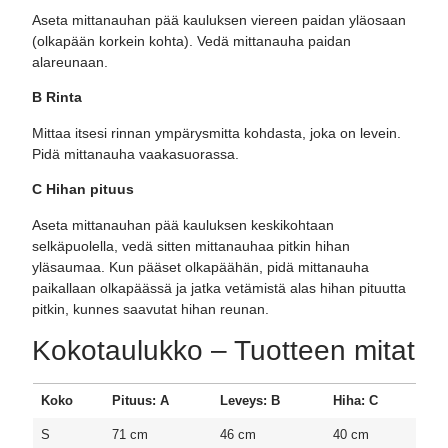
Aseta mittanauhan pää kauluksen viereen paidan yläosaan
(olkapään korkein kohta). Vedä mittanauha paidan
alareunaan.
B Rinta
Mittaa itsesi rinnan ympärysmitta kohdasta, joka on levein.
Pidä mittanauha vaakasuorassa.
C Hihan pituus
Aseta mittanauhan pää kauluksen keskikohtaan
selkäpuolella, vedä sitten mittanauhaa pitkin hihan
yläsaumaa. Kun pääset olkapäähän, pidä mittanauha
paikallaan olkapäässä ja jatka vetämistä alas hihan pituutta
pitkin, kunnes saavutat hihan reunan.
Kokotaulukko – Tuotteen mitat
Koko
Pituus: A
Leveys: B
Hiha: C
S
71 cm
46 cm
40 cm