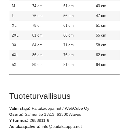
M
74 cm
51 cm
43 cm
L
76 cm
56 cm
47 cm
XL
79 cm
61 cm
51 cm
2XL
81 cm
66 cm
55 cm
3XL
84 cm
71 cm
58 cm
4XL
86 cm
76 cm
62 cm
5XL
89 cm
81 cm
64 cm
Tuoteturvallisuus
Valmistaja:
Paitakauppa.net / WebCube Oy
Osoite:
Salmentie 1 A13, 63300 Alavus
Y-tunnus:
2658911-6
Asiakaspalvelu:
info@paitakauppa.net