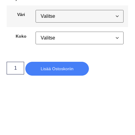
Väri
Koko
Lisää Ostoskoriin