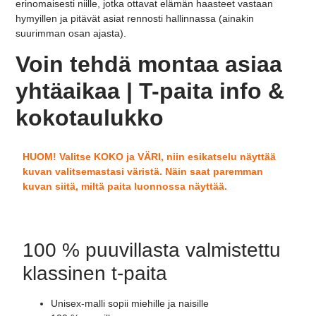
erinomaisesti niille, jotka ottavat elämän haasteet vastaan
hymyillen ja pitävät asiat rennosti hallinnassa (ainakin
suurimman osan ajasta).
Voin tehdä montaa asiaa
yhtäaikaa | T-paita info &
kokotaulukko
HUOM! Valitse KOKO ja VÄRI, niin esikatselu näyttää
kuvan valitsemastasi väristä. Näin saat paremman
kuvan siitä, miltä paita luonnossa näyttää.
100 % puuvillasta valmistettu
klassinen t-paita
Unisex-malli sopii miehille ja naisille