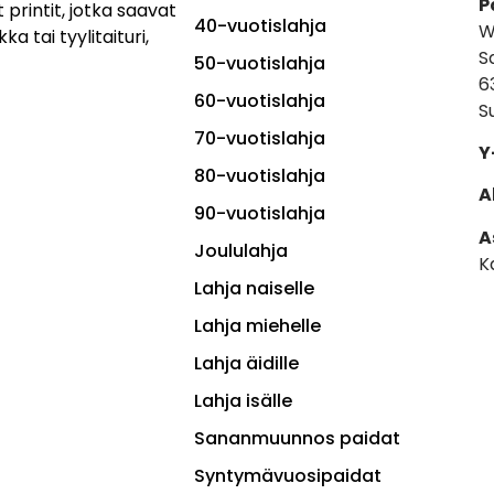
P
 printit, jotka saavat
40-vuotislahja
W
ka tai tyylitaituri,
S
50-vuotislahja
6
60-vuotislahja
S
70-vuotislahja
Y
80-vuotislahja
A
90-vuotislahja
A
Joululahja
K
Lahja naiselle
Lahja miehelle
Lahja äidille
Lahja isälle
Sananmuunnos paidat
Syntymävuosipaidat