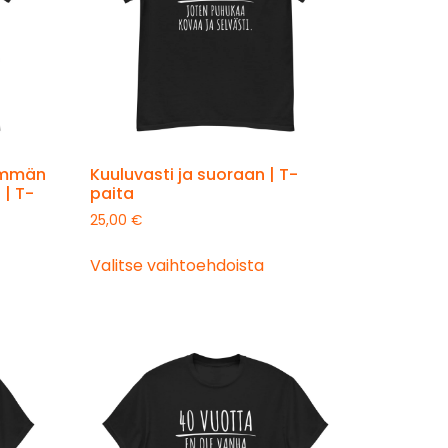
emmän
Kuuluvasti ja suoraan | T-
 | T-
paita
25,00
€
Valitse vaihtoehdoista