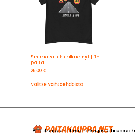
Seuraava luku alkaa nyt | T-
paita
25,00
€
Valitse vaihtoehdoista
Paitakauppa.net on paikka, jossa huumori 