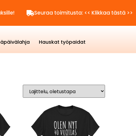
Seuraa toimitusta: << Klikkaa tästä >>
äpäivälahja
Hauskat työpaidat