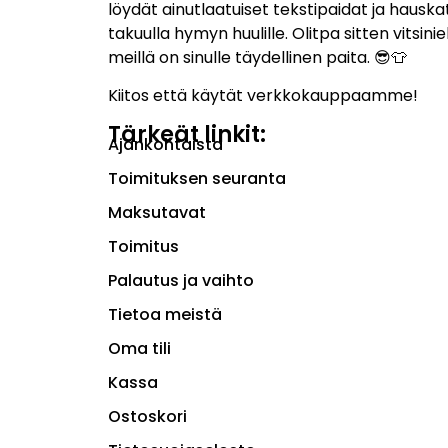
löydät ainutlaatuiset tekstipaidat ja hauskat
takuulla hymyn huulille. Olitpa sitten vitsiniek
meillä on sinulle täydellinen paita. 😎👕
Kiitos että käytät verkkokauppaamme!
Tärkeät linkit:
Ajankohtaista
Toimituksen seuranta
Maksutavat
Toimitus
Palautus ja vaihto
Tietoa meistä
Oma tili
Kassa
Ostoskori