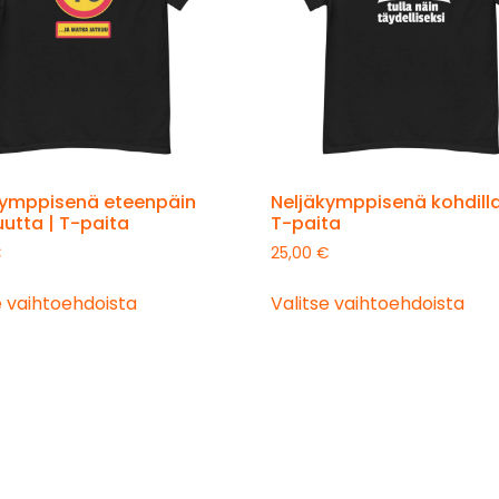
kymppisenä eteenpäin
Neljäkymppisenä kohdill
uutta | T-paita
T-paita
€
25,00
€
e vaihtoehdoista
Valitse vaihtoehdoista