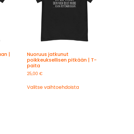
aan |
Nuoruus jatkunut
poikkeuksellisen pitkään | T-
paita
25,00
€
Valitse vaihtoehdoista