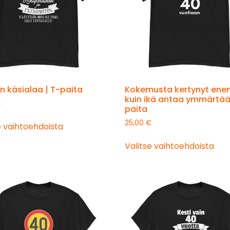
n käsialaa | T-paita
Kokemusta kertynyt en
kuin ikä antaa ymmärtää
€
paita
25,00
€
e vaihtoehdoista
Valitse vaihtoehdoista