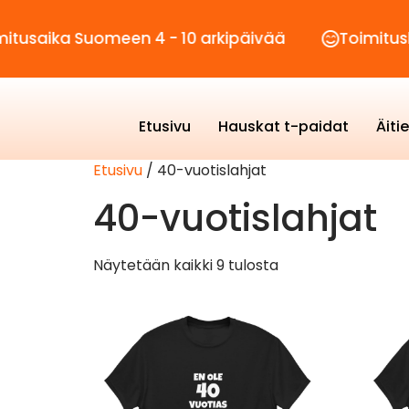
ika Suomeen 4 - 10 arkipäivää
Toimituskulut 
Etusivu
Hauskat t-paidat
Äiti
Etusivu
/ 40-vuotislahjat
40-vuotislahjat
Näytetään kaikki 9 tulosta