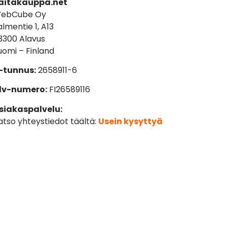
aitakauppa.net
ebCube Oy
almentie 1, A13
3300 Alavus
uomi – Finland
-tunnus:
2658911-6
lv-numero:
FI26589116
siakaspalvelu:
atso yhteystiedot täältä:
Usein kysyttyä