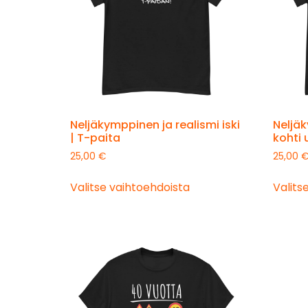
Neljäkymppinen ja realismi iski
Neljä
| T-paita
kohti 
25,00
€
25,00
Valitse vaihtoehdoista
Valits