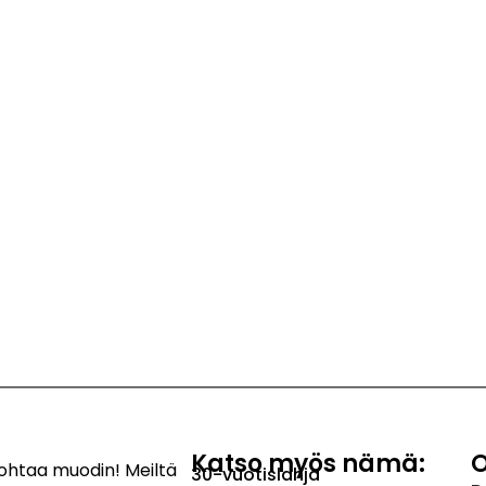
Katso myös nämä:
O
kohtaa muodin! Meiltä
30-vuotislahja