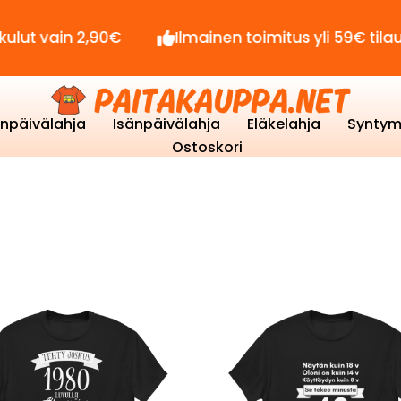
vain 2,90€
Ilmainen toimitus yli 59€ tilauksille!
enpäivälahja
Isänpäivälahja
Eläkelahja
Syntym
Ostoskori